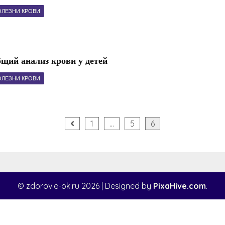
ОЛЕЗНИ КРОВИ
щий анализ крови у детей
ОЛЕЗНИ КРОВИ
я
1
…
5
6
© zdorovie-ok.ru 2026
|
Designed by
PixaHive.com
.