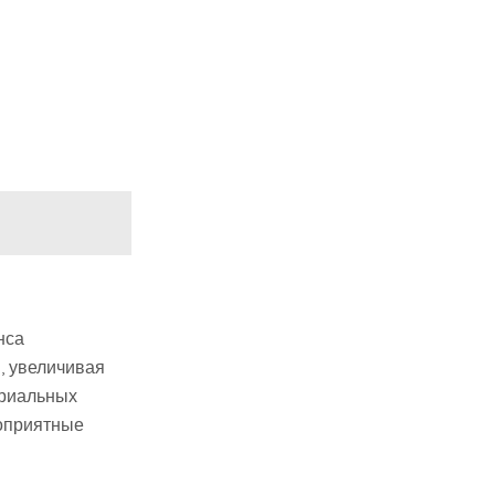
нса
, увеличивая
ериальных
гоприятные