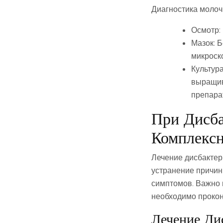
Диагностика молоч
Осмотр:
Мазок: Б
микроск
Культур
выращив
препара
При Дисба
Комплекс
Лечение дисбактер
устранение причин
симптомов. Важно 
необходимо прокон
Лечение Ди