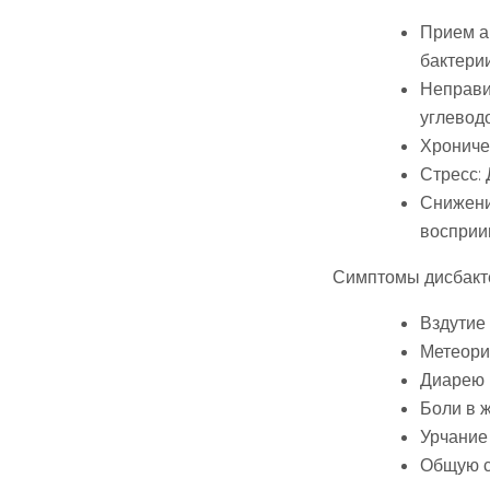
Прием а
бактерии
Неправи
углеводо
Хрониче
Стресс:
Снижени
восприи
Симптомы дисбакте
Вздутие
Метеори
Диарею 
Боли в 
Урчание
Общую с