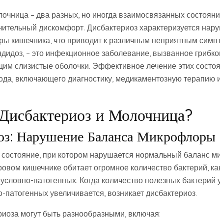
лочница – два разных, но иногда взаимосвязанных состояни
ительный дискомфорт. Дисбактериоз характеризуется нар
ы кишечника, что приводит к различным неприятным симп
ндидоз, – это инфекционное заболевание, вызванное грибк
щим слизистые оболочки. Эффективное лечение этих состоя
ода, включающего диагностику, медикаментозную терапию 
 Дисбактериоз и Молочница?
оз: Нарушение Баланса Микрофлоры
о состояние, при котором нарушается нормальный баланс м
ровом кишечнике обитает огромное количество бактерий, ка
и условно-патогенных. Когда количество полезных бактерий 
о-патогенных увеличивается, возникает дисбактериоз.
иоза могут быть разнообразными, включая: