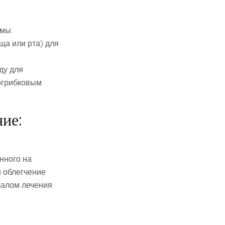
омы.
ща или рта) для
ду для
вогрибковым
ие:
нного на
 облегчение
чалом лечения