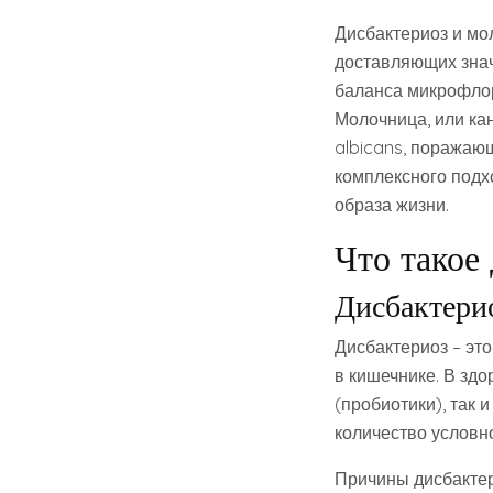
Дисбактериоз и мо
доставляющих знач
баланса микрофлор
Молочница, или ка
albicans, поражаю
комплексного подх
образа жизни.
Что такое
Дисбактери
Дисбактериоз – эт
в кишечнике. В здо
(пробиотики), так 
количество условн
Причины дисбактер