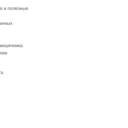
но и полезные
ванных
 кишечника.
олее
ь: