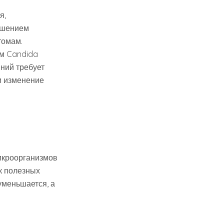
я,
ушением
томам.
ом Candida
ний требует
и изменение
икроорганизмов
к полезных
уменьшается, а