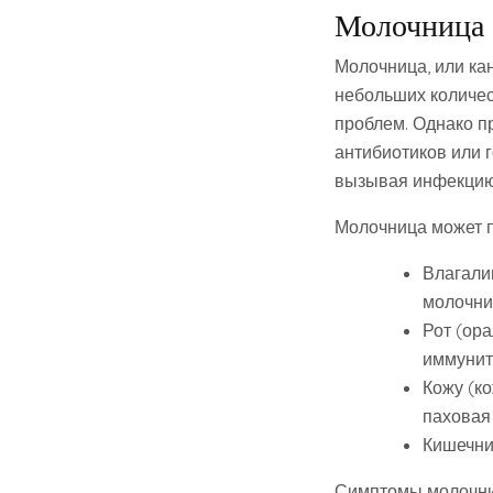
Молочница 
Молочница, или кан
небольших количес
проблем. Однако п
антибиотиков или 
вызывая инфекцию
Молочница может п
Влагали
молочни
Рот (ор
иммунит
Кожу (ко
паховая 
Кишечни
Симптомы молочниц