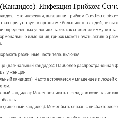
(Кандидоз): Инфекция Грибком Can
дидоз, – это инфекция, вызванная грибком Candida albicans
твах присутствует в организме большинства людей, не выз
ри определенных условиях, таких как снижение иммунитета,
гормональные изменения, грибок может начать активно раз
.
оражать различные части тела, включая:
ще (вагинальный кандидоз): Наиболее распространенная 
цы у женщин.
альный кандидоз): Часто встречается у младенцев и людей 
етом.
жный кандидоз): Может возникать в складках кожи, таких к
область.
к (кишечный кандидоз): Может быть связан с дисбактериозо
ы зависят от места поражения, но обычно включают: