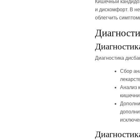
Кишечный кандидоз
и дискомфорт. В н
облегчить симптом
Диагности
Диагностик
Диагностика дисба
Сбор ан
лекарств
Анализ 
кишечни
Дополни
дополни
исключе
Диагности