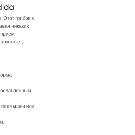
dida
. Этот грибок в
ывая никаких
 прием
множаться,
форма
с ослабленным
ак подмышки или
м.