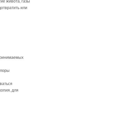
ие живота, газы
дотвратить или
 принимаемых
флоры
ваться
копия, для