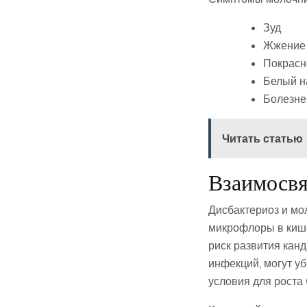
Зуд
Жжение
Покрасн
Белый н
Болезне
Читать статью
Взаимосвя
Дисбактериоз и мо
микрофлоры в кише
риск развития кан
инфекций, могут уб
условия для роста 