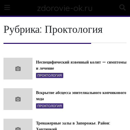
Skip
zdorovie-ok.ru
to
content
Рубрика:
Проктология
Неспецифический язвенный колит — симптомы
и лечение
ПРОКТОЛОГИЯ
Вскрытие абсцесса эпителиального копчикового
хода
ПРОКТОЛОГИЯ
Тренажерные залы в Запорожье. Район:
Хортицкий