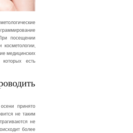
етологические
рограммирование
 При посещении
 косметологии,
ние медицинских
 которых есть
оводить
 осени принято
овится не таким
трагиваются не
роисходит более