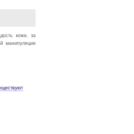
дость кожи, за
ой манипуляции
существуют