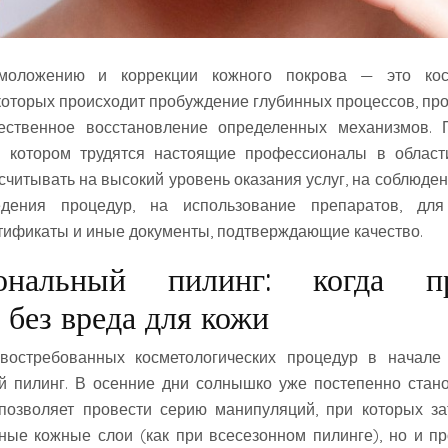
оложению и коррекции кожного покрова — это косм
которых происходит пробуждение глубинных процессов, п
ественное восстановление определенных механизмов.
в котором трудятся настоящие профессионалы в области
ссчитывать на высокий уровень оказания услуг, на соблюде
едения процедур, на использование препаратов, для
ификаты и иные документы, подтверждающие качество.
ональный пилинг: когда пр
 без вреда для кожи
остребованных косметологических процедур в начале
й пилинг. В осенние дни солнышко уже постепенно стан
 позволяет провести серию манипуляций, при которых за
ные кожные слои (как при всесезонном пилинге), но и п