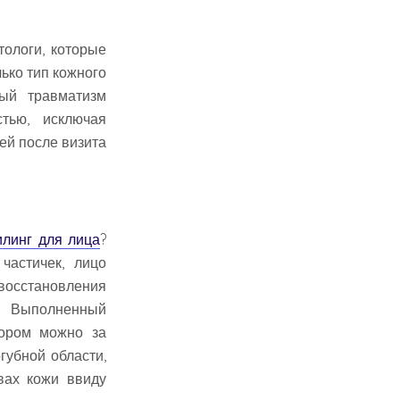
ологи, которые
ько тип кожного
ный травматизм
тью, исключая
ней после визита
илинг для лица
?
частичек, лицо
восстановления
. Выполненный
тором можно за
губной области,
вах кожи ввиду