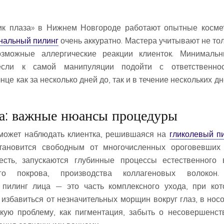
к плаза» в Нижнем Новгороде работают опытные космет
нальный пилинг
очень аккуратно. Мастера учитывают не тол
озможные аллергические реакции клиенток. Минималь
 если к самой манипуляции подойти с ответственнос
це как за несколько дней до, так и в течение нескольких д
а: важные нюансы процедуры
 может наблюдать клиентка, решившаяся на
гликолевый п
ановится свободным от многочисленных ороговевших 
есть, запускаются глубинные процессы естественного 
ого покрова, производства коллагеновых волокон
пилинг лица — это часть комплексного ухода, при ко
 избавиться от незначительных морщин вокруг глаз, в носо
акую проблему, как пигментация, забыть о несовершенст