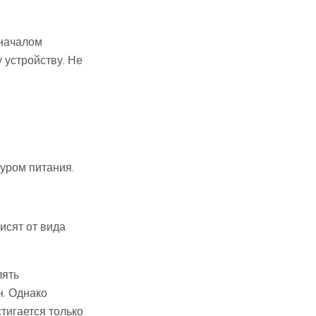
 началом
 устройству. Не
уром питания.
исят от вида
лять
н. Однако
тигается только