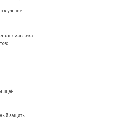
излучение.
еского массажа.
тов:
мышцей;
бный защиты