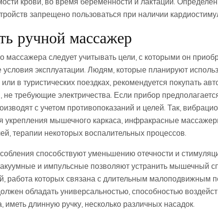
ости крови, во время беременности и лактации. Определе
тройств запрещено пользоваться при наличии кардиостиму
ть ручной массажер
о массажера следует учитывать цели, с которыми он приобр
 условия эксплуатации. Людям, которые планируют исполь
 или в туристических поездках, рекомендуется покупать ав
 не требующие электричества. Если прибор предполагаетс
оизводят с учетом противопоказаний и целей. Так, вибраци
я укрепления мышечного каркаса, инфракрасные массажер
ей, терапии некоторых воспалительных процессов.
собления способствуют уменьшению отечности и стимуляц
акуумные и импульсные позволяют устранить мышечный сп
й, работа которых связана с длительным малоподвижным 
олжен обладать универсальностью, способностью воздейст
, иметь длинную ручку, несколько различных насадок.