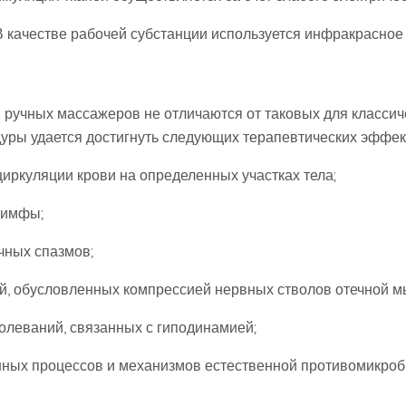
В качестве рабочей субстанции используется инфракрасное 
ручных массажеров не отличаются от таковых для классич
ры удается достигнуть следующих терапевтических эффек
циркуляции крови на определенных участках тела;
лимфы;
чных спазмов;
ей, обусловленных компрессией нервных стволов отечной 
болеваний, связанных с гиподинамией;
нных процессов и механизмов естественной противомикро