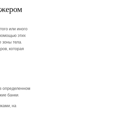
ажером
того или иного
 помощью этих
 зоны тела.
ров, которая
 в определенном
ие банки.
ками, на