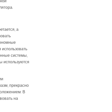
нной
лятора.
етается, а
зовать
тономные
я использовать
онные системы,
ы используются
ии
азм, прекрасно
положением. В
вовать на