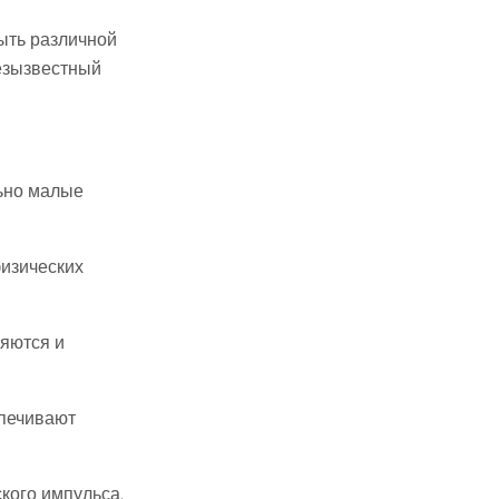
быть различной
езызвестный
льно малые
физических
яются и
спечивают
кого импульса.