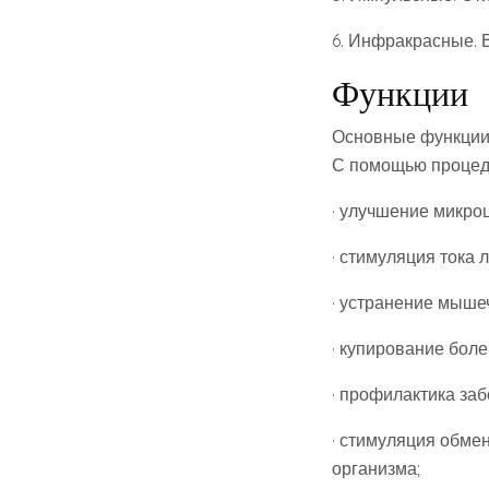
6. Инфракрасные. 
Функции
Основные функции 
С помощью процеду
· улучшение микро
· стимуляция тока 
· устранение мыше
· купирование бол
· профилактика за
· стимуляция обме
организма;