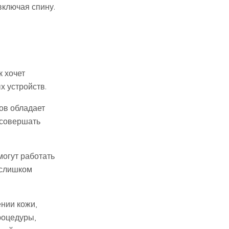
включая спину.
к хочет
х устройств.
ов обладает
 совершать
могут работать
 слишком
нии кожи,
роцедуры,