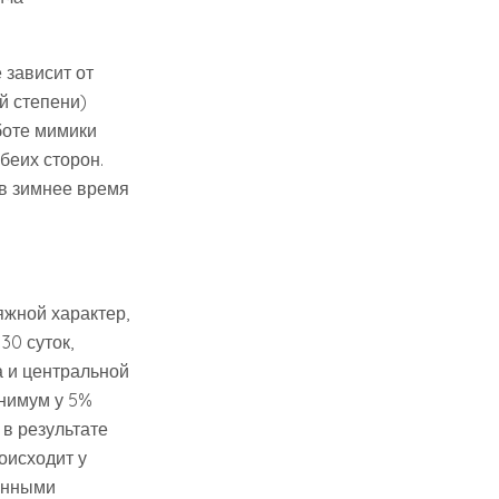
 зависит от
й степени)
боте мимики
беих сторон.
 в зимнее время
яжной характер,
30 суток,
а и центральной
инимум у 5%
в результате
оисходит у
енными