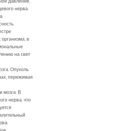
ное давление,
цевого нерва.
а.
сность
естре
 организма, в
рмональные
лению на свет
зга. Опухоль
рах, пережимая
 мозга. В
ого нерва, что
уется
палительный
рва.
бов