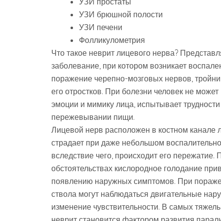
УЗИ простаты
УЗИ брюшной полости
УЗИ печени
Фолликулометрия
Что такое неврит лицевого нерва? Представл
заболевание, при котором возникает воспале
поражение черепно-мозговых нервов, тройни
его отростков. При болезни человек не может
эмоции и мимику лица, испытывает трудности
пережевывании пищи.
Лицевой нерв расположен в костном канале л
страдает при даже небольшом воспалительно
вследствие чего, происходит его пережатие. 
обстоятельствах кислородное голодание прив
появлению наружных симптомов. При пораже
ствола могут наблюдаться двигательные нар
изменение чувствительности. В самых тяжел
неврит становится фактором развития парал