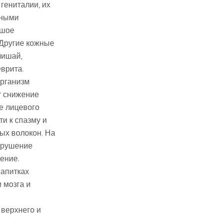
 гениталии, их
сными
ьшое
 Другие кожные
лишай,
врита.
организм
т снижение
е лицевого
и к спазму и
ых волокон. На
нарушение
ение.
напитках
 мозга и
 верхнего и