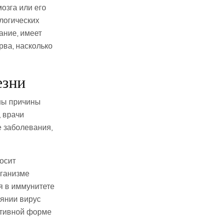
озга или его
логических
ание, имеет
рва, насколько
езни
ны причины
, врачи
 заболевания,
осит
рганизме
я в иммунитете
оянии вирус
активной форме