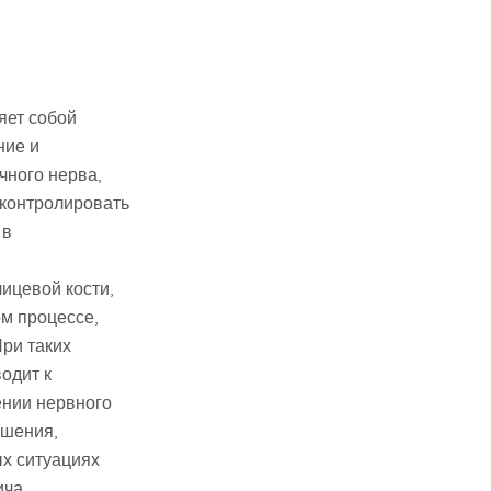
яет собой
ние и
чного нерва,
 контролировать
 в
ицевой кости,
м процессе,
При таких
одит к
нии нервного
ушения,
ых ситуациях
ича