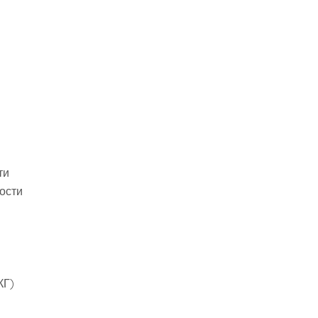
ти
ости
КГ)