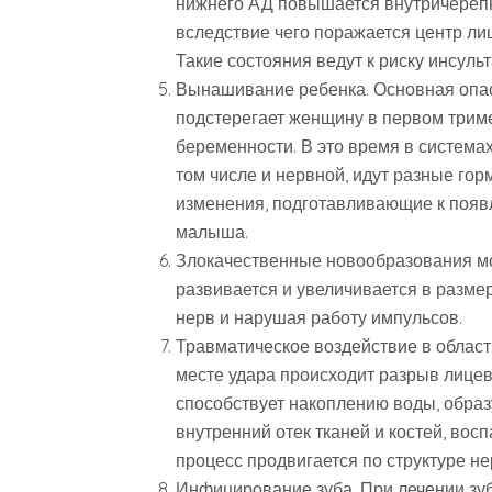
нижнего АД повышается внутричереп
вследствие чего поражается центр ли
Такие состояния ведут к риску инсульт
Вынашивание ребенка. Основная опа
подстерегает женщину в первом трим
беременности. В это время в системах
том числе и нервной, идут разные го
изменения, подготавливающие к появ
малыша.
Злокачественные новообразования мо
развивается и увеличивается в разме
нерв и нарушая работу импульсов.
Травматическое воздействие в области
месте удара происходит разрыв лицев
способствует накоплению воды, образ
внутренний отек тканей и костей, вос
процесс продвигается по структуре не
Инфицирование зуба. При лечении зу