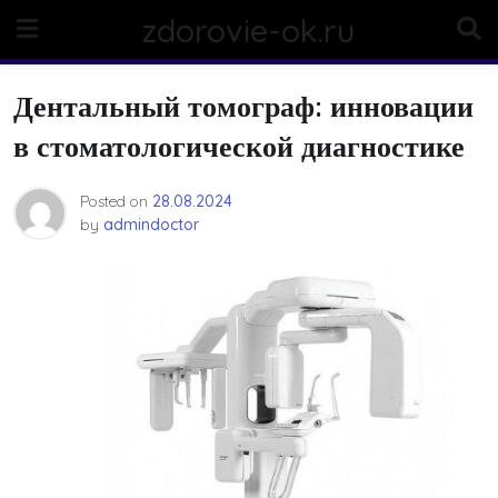
Skip
zdorovie-ok.ru
to
content
Дентальный томограф: инновации
в стоматологической диагностике
Posted on
28.08.2024
by
admindoctor