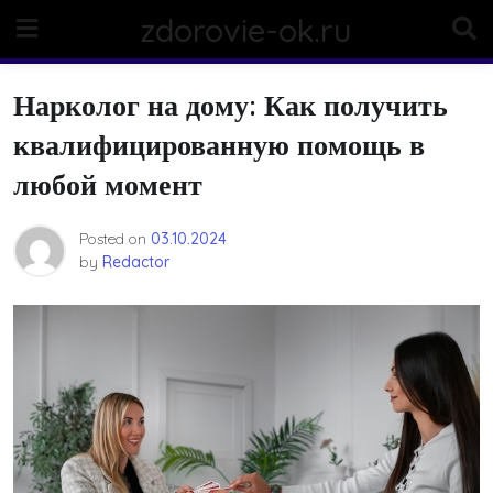
Skip
zdorovie-ok.ru
to
content
Нарколог на дому: Как получить
квалифицированную помощь в
любой момент
Posted on
03.10.2024
by
Redactor