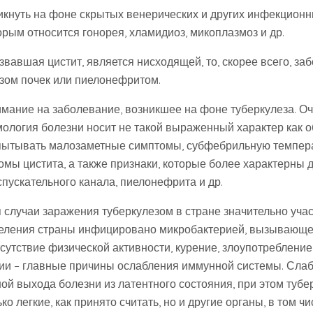
икнуть на фоне скрытых венерических и других инфекцион
орым относится гонорея, хламидиоз, микоплазмоз и др.
вавшая цистит, является нисходящей, то, скорее всего, за
зом почек или пиелонефритом.
имание на заболевание, возникшее на фоне туберкулеза. Оч
мология болезни носит не такой выраженный характер как 
пытывать малозаметные симптомы, субфебрильную темпера
мы цистита, а также признаки, которые более характерны д
пускательного канала, пиелонефрита и др.
 случаи заражения туберкулезом в стране значительно учас
еления страны инфицировано микробактерией, вызывающей
сутствие физической активности, курение, злоупотребление
ии – главные причины ослабления иммунной системы. Сла
ой выхода болезни из латентного состояния, при этом тубе
о легкие, как принято считать, но и другие органы, в том чи