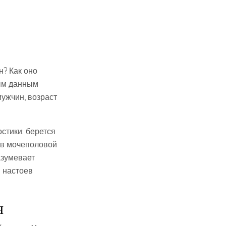
н? Как оно
мым данным
ужчин, возраст
стики: берется
ов мочеполовой
азумевает
и настоев
н