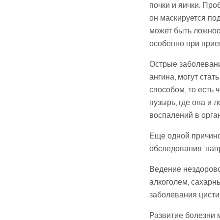
почки и яички. Про
он маскируется по
может быть ложноо
особенно при при
Острые заболевания
ангина, могут ста
способом, то есть
пузырь, где она и 
воспалений в орга
Еще одной причино
обследования, нап
Ведение нездорово
алкоголем, сахарны
заболевания цисти
Развитие болезни 