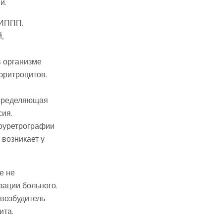
и.
 ИППП.
,
в организме
эритроцитов.
определяющая
сия.
тоуретрографии
 возникает у
е не
ации больного.
 возбудитель
ита.