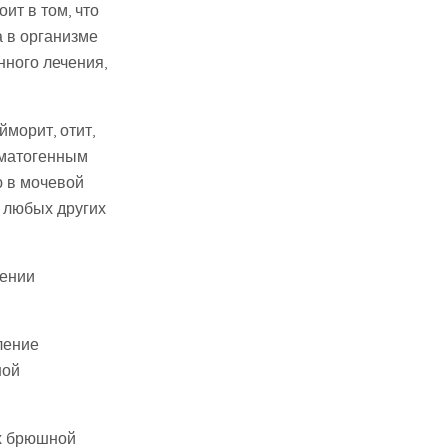
ит в том, что
а в организме
нного лечения,
морит, отит,
ематогенным
ю в мочевой
е любых других
дении
ление
ной
ах брюшной