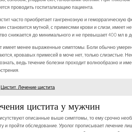
ется проводить госпитализацию пациента.
стит часто приобретает гангренозную и геморрагическую ф
ин становится мутной, с примесями крови и слизи, имеет н
ство снижается до минимального и не превышает 400 мл в д
т имеет менее выраженные симптомы. Боли обычно умерен
ются, кровавых примесей в моче нет, только слизистые. Не
ознать, ведь течение болезни проходит волнообразно и име
острения.
Цистит. Лечение цистита
чения цистита у мужчин
рисутствуют описанные выше симптомы, то ему срочно нео
огу и пройти обследование. Уролог прописывает лечение ли