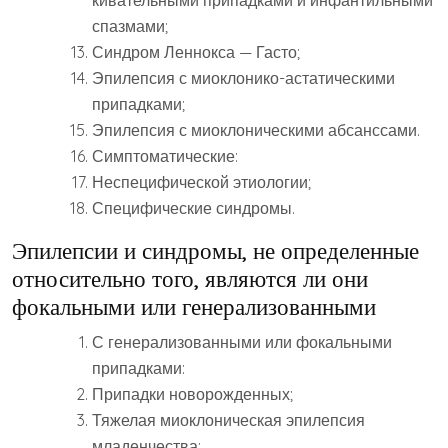
кивательными припадками и инфантильными
спазмами;
Синдром Леннокса — Гасто;
Эпилепсия с миоклонико-астатическими
припадками;
Эпилепсия с миоклоническими абсанссами.
Симптоматические:
Неспецифической этиологии;
Специфические синдромы.
Эпилепсии и синдромы, не определенные
относительно того, являются ли они
фокальными или генерализованными
С генерализованными или фокальными
припадками:
Припадки новорожденных;
Тяжелая миоклоническая эпилепсия
младенчества;