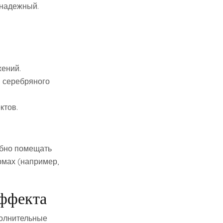
 надежный.
жений.
и серебряного
ктов.
обно помещать
рмах (например,
эффекта
полнительные