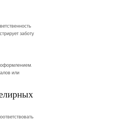
ветственность
стрирует заботу
с оформлением.
иалов или
велирных
соответствовать