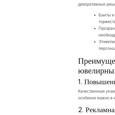
декоративные реш
Банты и
торжест
Прозрач
необход
Этикетк
персона
Преимущес
ювелирны
1. Повышен
Качественная упак
особенно важно в 
2. Рекламн