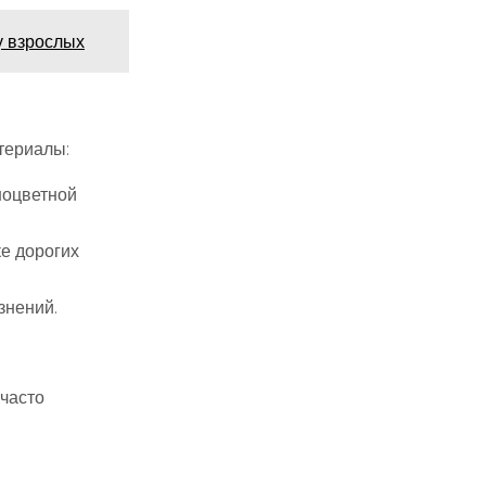
у взрослых
териалы:
ноцветной
ке дорогих
знений.
 часто