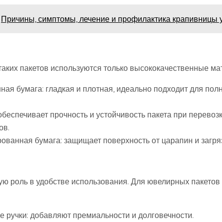
Причины, симптомы, лечение и профилактика крапивницы 
таких пакетов используются только высококачественные ма
ная бумага: гладкая и плотная, идеально подходит для пол
обеспечивает прочность и устойчивость пакета при перевоз
ов.
ованная бумага: защищает поверхность от царапин и загря
ую роль в удобстве использования. Для ювелирных пакетов
е ручки: добавляют премиальности и долговечности.