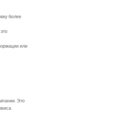
овку более
 это
формации или
мпании. Это
рвиса.