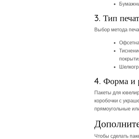
Бумажны
3. Тип печа
Выбор метода печа
Офсетная
Тиснение
покрыти
Шелкогр
4. Форма и 
Пакеты для ювели
коробочки с украш
прямоугольные или
Дополните
Чтобы сделать па