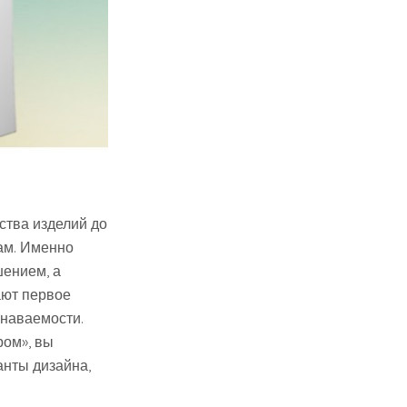
ства изделий до
ам. Именно
шением, а
ают первое
знаваемости.
ром», вы
анты дизайна,