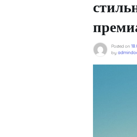
стиль
преми
Posted on
18
by
admindoc