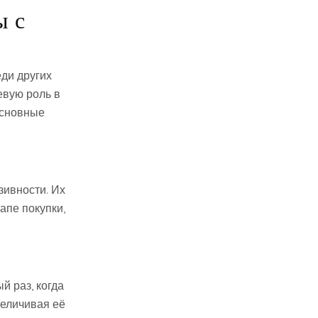
ы с
ди других
евую роль в
основные
зивности. Их
апе покупки,
й раз, когда
величивая её