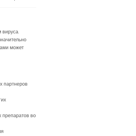
 вируса.
значительно
лами может
ых партнеров
гих
х препаратов во
ля