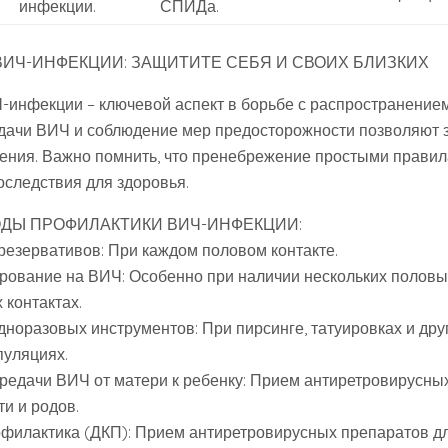
инфекции.
СПИДа.
ИЧ-ИНФЕКЦИИ: ЗАЩИТИТЕ СЕБЯ И СВОИХ БЛИЗКИХ
инфекции – ключевой аспект в борьбе с распространением
дачи ВИЧ и соблюдение мер предосторожности позволяют 
жения. Важно помнить, что пренебрежение простыми прави
оследствия для здоровья.
ДЫ ПРОФИЛАКТИКИ ВИЧ-ИНФЕКЦИИ:
резервативов: При каждом половом контакте.
ирование на ВИЧ: Особенно при наличии нескольких полов
контактах.
дноразовых инструментов: При пирсинге, татуировках и дру
пуляциях.
редачи ВИЧ от матери к ребенку: Прием антиретровирусны
и и родов.
офилактика (ДКП): Прием антиретровирусных препаратов д