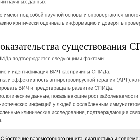
ии научных данных
е имеют под собой научной основы и опровергаются мног
Важно критически оценивать информацию и доверять пров
оказательства существования 
ИДа подтверждается следующими фактами:
ие и идентификация ВИЧ как причины СПИДа.
тка и эффективность антиретровирусной терапии (АРТ), ко
ировать ВИЧ и предотвращать развитие СПИДа.
ологические данные, показывающие рост заболеваемости и
нистических инфекций у людей с ослабленным иммунитетом
сленные клинические исследования, подтверждающие свя
.
Обострение вазомоторного ринита: диагностика и соврем