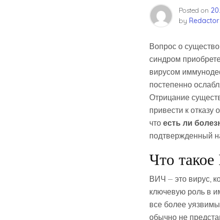
Posted on
20
by
Redactor
Вопрос о существо
синдром приобрет
вирусом иммунодеф
постепенно ослабл
Отрицание существ
привести к отказу
что
есть ли болез
подтвержденный на
Что такое
ВИЧ ⏤ это вирус, к
ключевую роль в и
все более уязвимы
обычно не предста