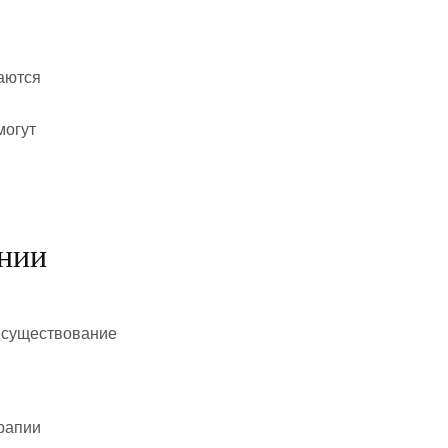
аются
могут
ании
х существование
рапии