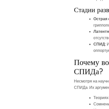
Стадии раз
Острая 
гриппоп
Латентн
отсутств
СПИД:
И
оппорту
Почему во
СПИДа?
Несмотря на научн
СПИДа. Их аргумен
Теориях
Сомнени