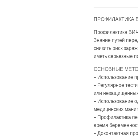
ПРОФИЛАКТИКА В
Профилактика ВИЧ-
Знание путей пере
снизить риск зара
иметь серьезные п
ОСНОВНЫЕ МЕТО
– Использование п
– Регулярное тест
или незащищенных 
– Использование о
медицинских мани
– Профилактика пе
время беременност
– Доконтактная пр