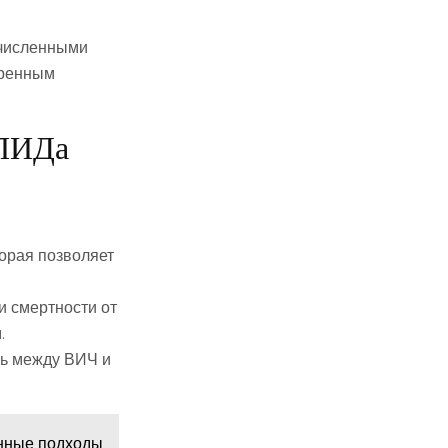
очисленными
еренным
СПИДа
торая позволяет
 смертности от
.
зь между ВИЧ и
енные подходы