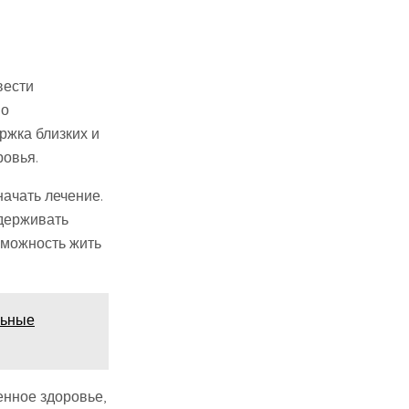
вести
но
ржка близких и
ровья.
начать лечение.
держивать
зможность жить
льные
енное здоровье,