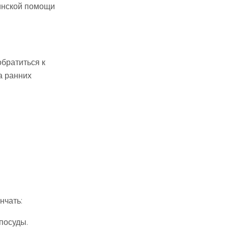
цинской помощи
братиться к
а ранних
нчать:
посуды.