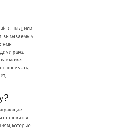
ий. СПИД, или
ем, вызываемым
стемы,
дами рака.
 как может
но понимать,
ет,
у?
, играющие
м становится
ниям, которые