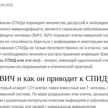
.04.2025
вании СПИДа порождает множество дискуссий и заблужден
енного иммунодефицита, является серьезным заболевани
ицита человека (ВИЧ). ВИЧ поражает клетки иммунной си
яя ее способность бороться с инфекциями и некоторыми ви
ования СПИДа не только безответственно, но и опасно, так
 от необходимого лечения и распространению инфекции. Важ
нь СПИД или это
миф ⏤ вопрос, имеющий однозначный отв
учными исследованиями и клинической практикой.
 ВИЧ и как он приводит к СПИД
оторый атакует CD4-клетки, также известные как Т-хелперы
ммунной системе. По мере разрушения этих клеток, организ
м к различным оппортунистическим инфекциям и заболева
вляют угрозы для людей с нормальным иммунитетом.