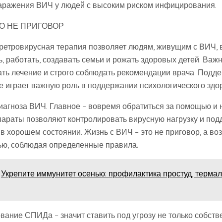
аражения ВИЧ у людей с высоким риском инфицирования.
ТО НЕ ПРИГОВОР
етровирусная терапия позволяет людям, живущим с ВИЧ, 
, работать, создавать семьи и рожать здоровых детей. Важ
ть лечение и строго соблюдать рекомендации врача. Подде
е играет важную роль в поддержании психологического здо
диагноза ВИЧ. Главное – вовремя обратиться за помощью и 
раты позволяют контролировать вирусную нагрузку и под
в хорошем состоянии. Жизнь с ВИЧ – это не приговор, а во
ю, соблюдая определенные правила.
Укрепите иммунитет осенью: профилактика простуд, терма
вание СПИДа – значит ставить под угрозу не только собств