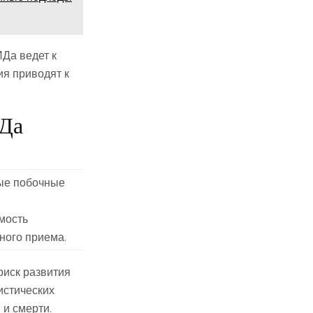
Да ведет к
ия приводят к
ИДа
ые побочные
мость
ного приема.
риск развития
истических
 и смерти.