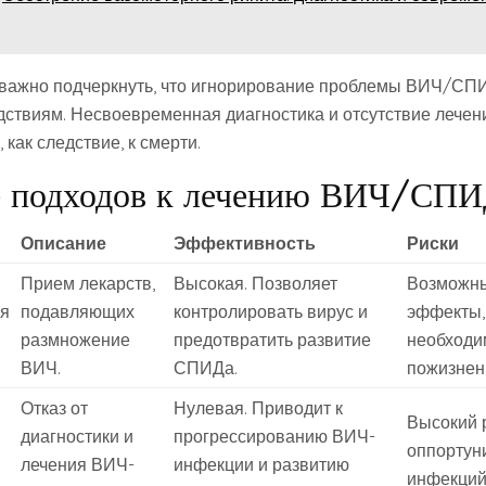
 важно подчеркнуть, что игнорирование проблемы ВИЧ/СПИ
дствиям. Несвоевременная диагностика и отсутствие лечен
как следствие, к смерти.
е подходов к лечению ВИЧ/СП
Описание
Эффективность
Риски
Прием лекарств,
Высокая. Позволяет
Возможн
ая
подавляющих
контролировать вирус и
эффекты,
размножение
предотвратить развитие
необходи
ВИЧ.
СПИДа.
пожизнен
Отказ от
Нулевая. Приводит к
Высокий 
диагностики и
прогрессированию ВИЧ-
оппортун
лечения ВИЧ-
инфекции и развитию
инфекций