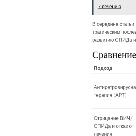
к лечению
В середине статьи
трагическим после
развитию СПИДа и, 
Сравнени
Подход
Антиретровирусн
терапия (АРТ)
Отрицание ВИЧ/
СПИДа и отказ от
лечения