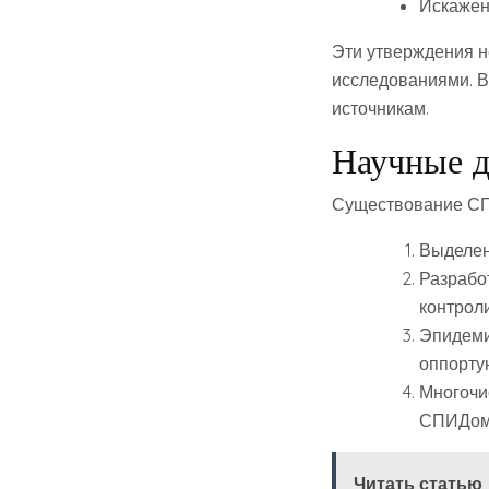
Искажен
Эти утверждения н
исследованиями. 
источникам.
Научные д
Существование СП
Выделен
Разрабо
контрол
Эпидеми
оппорту
Многочи
СПИДом
Читать статью