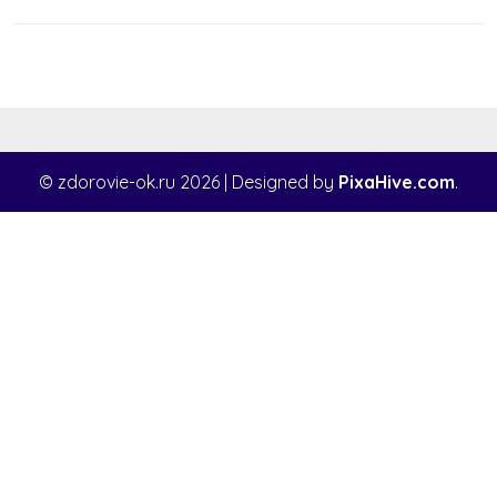
© zdorovie-ok.ru 2026
|
Designed by
PixaHive.com
.