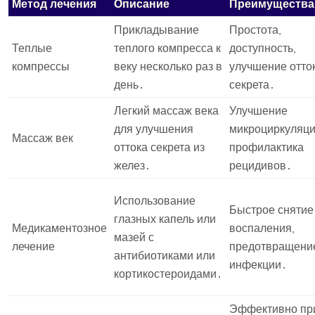
Метод лечения
Описание
Преимущества
Прикладывание
Простота,
Теплые
теплого компресса к
доступность,
компрессы
веку несколько раз в
улучшение отто
день․
секрета․
Легкий массаж века
Улучшение
для улучшения
микроциркуляци
Массаж век
оттока секрета из
профилактика
желез․
рецидивов․
Использование
Быстрое снятие
глазных капель или
Медикаментозное
воспаления,
мазей с
лечение
предотвращени
антибиотиками или
инфекции․
кортикостероидами․
Эффективно пр