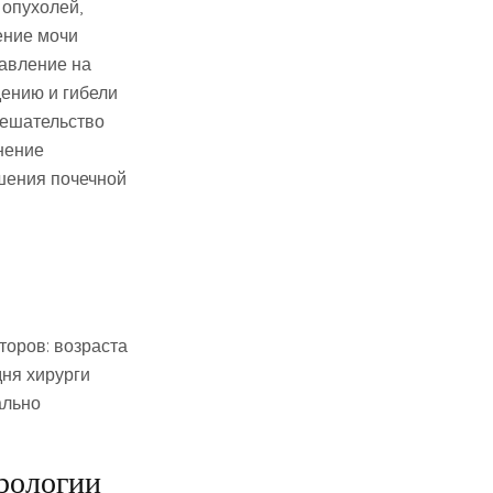
опухолей,
ение мочи
давление на
дению и гибели
мешательство
нение
шения почечной
торов: возраста
дня хирурги
ально
рологии