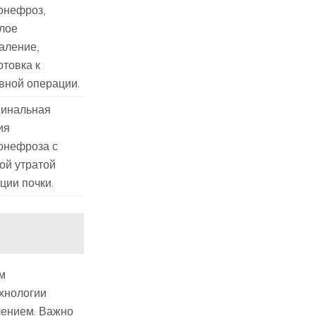
онефроз,
лое
аление,
отовка к
вной операции.
инальная
ия
онефроза с
ой утратой
ции почки.
м
ехнологии
лением. Важно