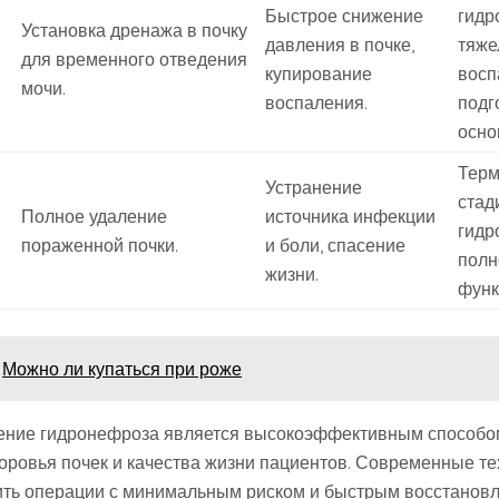
Быстрое снижение
гидр
Установка дренажа в почку
давления в почке,
тяже
для временного отведения
купирование
восп
мочи.
воспаления.
подг
осно
Терм
Устранение
стад
Полное удаление
источника инфекции
гидр
пораженной почки.
и боли, спасение
полн
жизни.
функ
Можно ли купаться при роже
чение гидронефроза является высокоэффективным способо
оровья почек и качества жизни пациентов. Современные т
ить операции с минимальным риском и быстрым восстанов