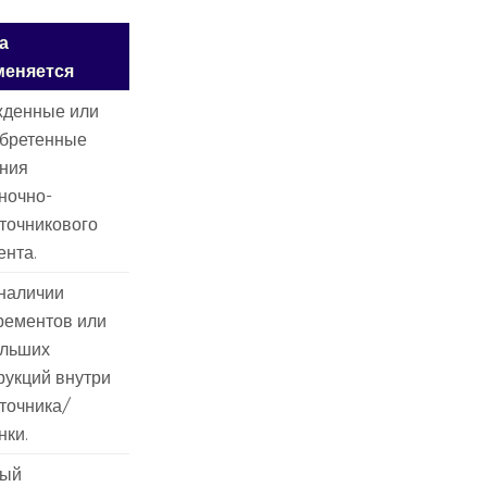
а
меняется
денные или
бретенные
ния
ночно-
точникового
ента.
наличии
рементов или
льших
рукций внутри
точника/
нки.
рый