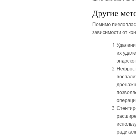
Другие мет
Помимо пиелопласт
зависимости от кон
Удалени
их удал
эндоско
Нефрост
воспали
дренажн
позволяе
операци
Стентир
расширен
использ
радикал