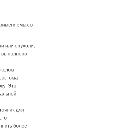
 применяемых в
и или опухоли,
ь выполнено
яжелом
ростома –
жу. Это
кальной
точник для
сто
лнить более