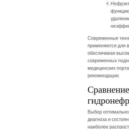
Нефрэкт
функцию
удаление
неэффек
Современные техно
применяются для в
обеспечивая высок
современных подхо
медицинских порта
рекомендации.
Сравнение
гидронефр
Выбор оптимальног
диагноза и состоя
наиболее распрост