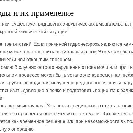
оды и их применение
ики, существует ряд других хирургических вмешательств,
кретной клинической ситуации:
е препятствий: Если причиной гидронефроза являются камн
ение может восстановить нормальный отток. Это может быт
пически или открытым способом.
омия: В случаях острого нарушения оттока мочи или при т
тельном процессе может быть установлена временная неф
ая трубка, выводящая мочу непосредственно из почки нару
т снизить давление в почке и подготовить пациента к ради
и.
ование мочеточника: Установка специального стента в моче
ия его просвета и обеспечения оттока мочи. Этот метод ча
уется как временное решение или при невозможности выпо
ьную операцию.