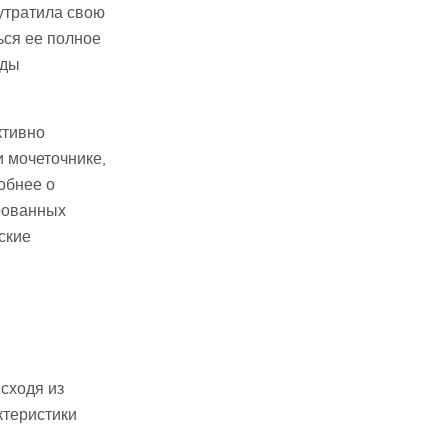
утратила свою
ься ее полное
оды
ктивно
 мочеточнике,
обнее о
рованных
ские
сходя из
ктеристики