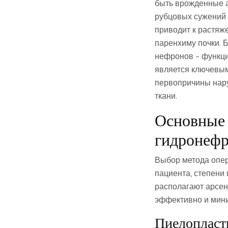
быть врожденные а
рубцовых сужений 
приводит к растяж
паренхиму почки. 
нефронов – функци
является ключевым
первопричины нар
ткани.
Основные 
гидронефр
Выбор метода опер
пациента, степени
располагают арсе
эффективно и мин
Пиелопласт