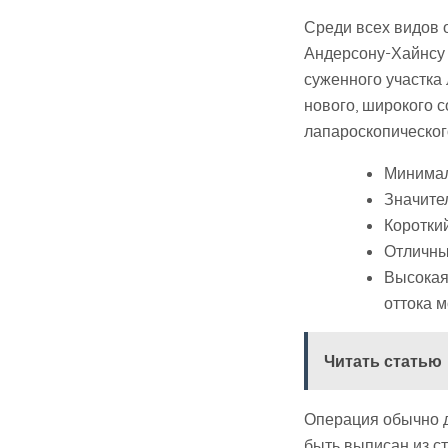
Среди всех видов 
Андерсону-Хайнсу 
суженного участка
нового, широкого 
лапароскопическог
Минимал
Значите
Коротки
Отличны
Высокая
оттока м
Читать статью
Операция обычно дл
быть выписан из с