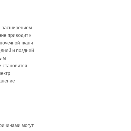
ся расширением
ние приводит к
почечной ткани
едней и поздней
ным
 становится
пектр
ранение
Причинами могут