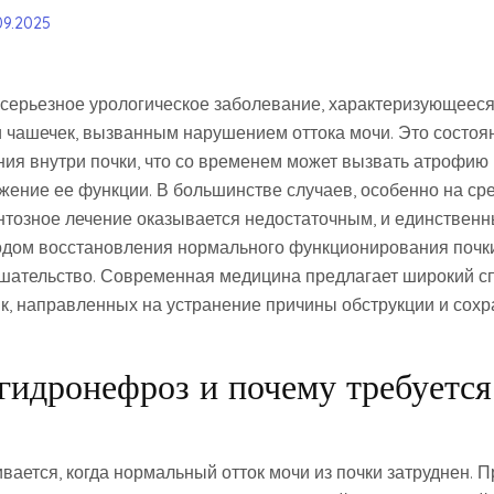
.09.2025
 серьезное урологическое заболевание, характеризующее
и чашечек, вызванным нарушением оттока мочи. Это состоя
я внутри почки, что со временем может вызвать атрофию 
жение ее функции. В большинстве случаев, особенно на ср
нтозное лечение оказывается недостаточным, и единствен
дом восстановления нормального функционирования почки
шательство. Современная медицина предлагает широкий с
к, направленных на устранение причины обструкции и сох
 гидронефроз и почему требуется
вается, когда нормальный отток мочи из почки затруднен. 