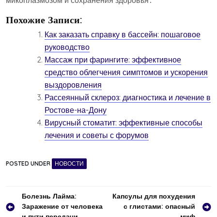
микоплазмозом и сохранения здоровья․
Похожие Записи:
Как заказать справку в бассейн: пошаговое
руководство
Массаж при фарингите: эффективное
средство облегчения симптомов и ускорения
выздоровления
Рассеянный склероз: диагностика и лечение в
Ростове-на-Дону
Вирусный стоматит: эффективные способы
лечения и советы с форумов
POSTED UNDER
НОВОСТИ
Навигация
Болезнь Лайма:
Капсулы для похудения
Заражение от человека
с глистами: опасный
по
и пути передачи
миф