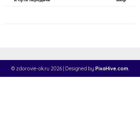
записям
© zdorovie-ok.ru 2026
|
Designed by
PixaHive.com
.