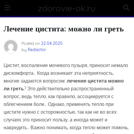
Skip
zdorovie-ok.ru
to
content
Лечение цистита: можно ли греть
Posted on
22.04.2025
by
Redactor
Цистит, воспаление мочевого пузыря, приносит немало
дискомфорта․ Когда возникает эта неприятность,
многие задаются вопросом:
лечение цистита можно
ли греть
? Это действительно распространенный
вопрос, ведь тепло, как правило, ассоциируется с
облегчением боли․ Однако, применять тепло при
цистите нужно с осторожностью, так как не во всех
случаях это приносит пользу, а иногда может и
навредить․ Важно понимать, когда тепло может помочь,