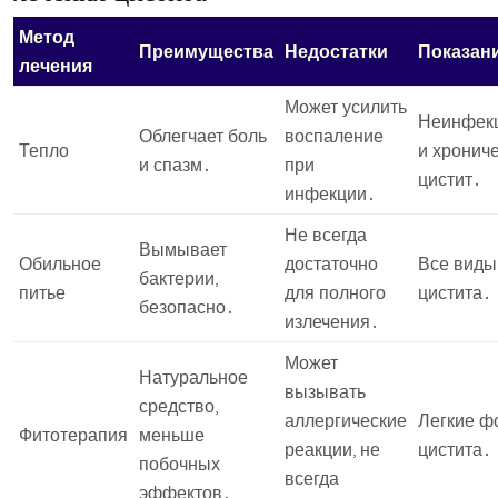
Метод
Преимущества
Недостатки
Показан
лечения
Может усилить
Неинфек
Облегчает боль
воспаление
Тепло
и хронич
и спазм․
при
цистит․
инфекции․
Не всегда
Вымывает
Обильное
достаточно
Все виды
бактерии,
питье
для полного
цистита․
безопасно․
излечения․
Может
Натуральное
вызывать
средство,
аллергические
Легкие 
Фитотерапия
меньше
реакции, не
цистита․
побочных
всегда
эффектов․