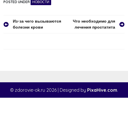
POSTED UNDER
НОВОСТИ
Навигация
Из-за чего вызываются
Что необходимо для
болезни крови
лечения простатита
по
записям
© zdorovie-ok.ru 2026
|
Designed by
PixaHive.com
.