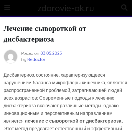
Skip
zdorovie-ok.ru
to
content
Лечение сывороткой от
дисбактериоза
Posted on
03.05.2025
by
Redactor
Дисбактериоз, состояние, характеризующееся
нарушением баланса микрофлоры кишечника, является
распространенной проблемой, затрагивающей людей
всех возрастов; Современные подходы к лечению
дисбактериоза включают различные методы, однако
инновационным и перспективным направлением
является
лечение с сывороткой от дисбактериоза
․
Этот метод предлагает естественный и эффективный