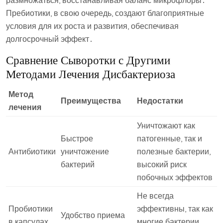
размножаться, восстанавливая баланс микрофлоры․
Пребиотики, в свою очередь, создают благоприятные
условия для их роста и развития, обеспечивая
долгосрочный эффект․
Сравнение Сыворотки с Другими
Методами Лечения Дисбактериоза
Метод
Преимущества
Недостатки
лечения
Уничтожают как
Быстрое
патогенные, так и
Антибиотики
уничтожение
полезные бактерии,
бактерий
высокий риск
побочных эффектов
Не всегда
Пробиотики
эффективны, так как
Удобство приема
в капсулах
многие бактерии