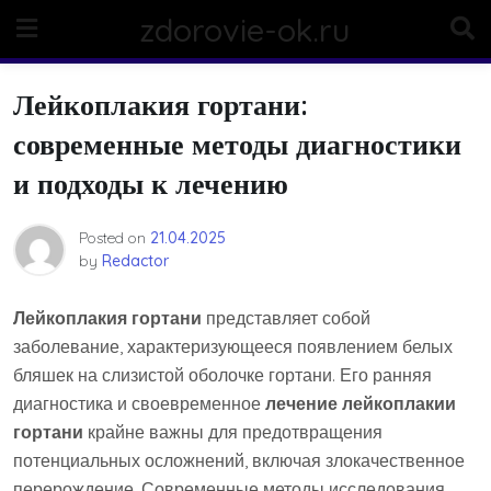
Skip
zdorovie-ok.ru
to
content
Лейкоплакия гортани:
современные методы диагностики
и подходы к лечению
Posted on
21.04.2025
by
Redactor
Лейкоплакия гортани
представляет собой
заболевание, характеризующееся появлением белых
бляшек на слизистой оболочке гортани. Его ранняя
диагностика и своевременное
лечение лейкоплакии
гортани
крайне важны для предотвращения
потенциальных осложнений, включая злокачественное
перерождение. Современные методы исследования