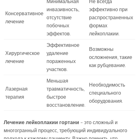
Минимальная
Не всегда
инвазивность,
эффективно при
Консервативное
отсутствие
распространенных
лечение
побочных
формах
эффектов.
лейкоплакии.
Эффективное
Возможны
Хирургическое
удаление
осложнения, такие
лечение
пораженных
как рубцевание.
участков.
Меньшая
Необходимость
Лазерная
травматичность,
специального
терапия
быстрое
оборудования.
восстановление.
Лечение лейкоплакии гортани
– это сложный и
многогранный процесс, требующий индивидуального
подхода к каждому пациенту. Важно помнить, что