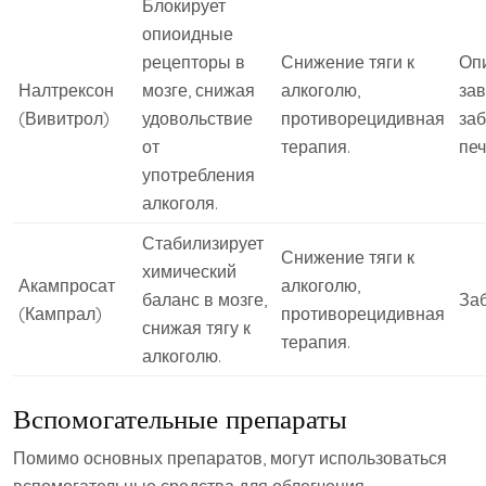
Блокирует
опиоидные
рецепторы в
Снижение тяги к
Оп
Налтрексон
мозге, снижая
алкоголю,
зав
(Вивитрол)
удовольствие
противорецидивная
за
от
терапия.
печ
употребления
алкоголя.
Стабилизирует
Снижение тяги к
химический
Акампросат
алкоголю,
баланс в мозге,
Заб
(Кампрал)
противорецидивная
снижая тягу к
терапия.
алкоголю.
Вспомогательные препараты
Помимо основных препаратов, могут использоваться