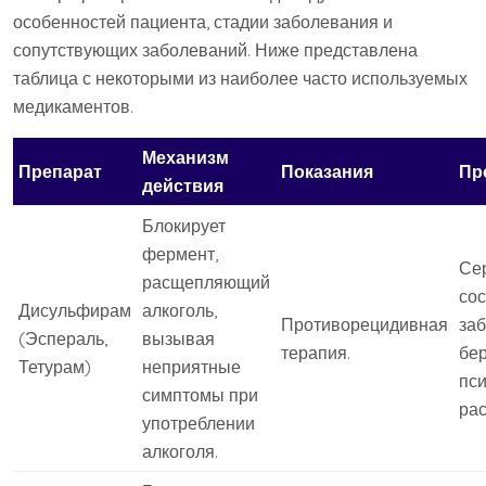
особенностей пациента, стадии заболевания и
сопутствующих заболеваний. Ниже представлена
таблица с некоторыми из наиболее часто используемых
медикаментов.
Механизм
Препарат
Показания
Пр
действия
Блокирует
фермент,
Се
расщепляющий
со
Дисульфирам
алкоголь,
Противорецидивная
заб
(Эспераль,
вызывая
терапия.
бе
Тетурам)
неприятные
пс
симптомы при
рас
употреблении
алкоголя.