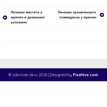
Навигация
Лечение мастита у
Лечение хронического
мужчин в домашних
хламидиоза у мужчин
по
условиях
записям
© zdorovie-ok.ru 2026
|
Designed by
PixaHive.com
.