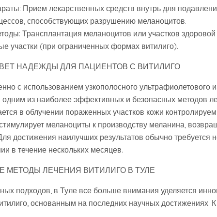
раты: Прием лекарственных средств внутрь для подавлен
цессов, способствующих разрушению меланоцитов.
етоды: Трансплантация меланоцитов или участков здоровой
е участки (при ограниченных формах витилиго).
СВЕТ НАДЕЖДЫ ДЛЯ ПАЦИЕНТОВ С ВИТИЛИГО
енно с использованием узкополосного ультрафиолетового 
я одним из наиболее эффективных и безопасных методов ле
ется в облучении пораженных участков кожи контролируе
 стимулирует меланоциты к производству меланина, возвра
Для достижения наилучших результатов обычно требуется н
ии в течение нескольких месяцев.
 МЕТОДЫ ЛЕЧЕНИЯ ВИТИЛИГО В ТУЛЕ
ых подходов, в Туле все больше внимания уделяется инн
итилиго, основанным на последних научных достижениях. К 