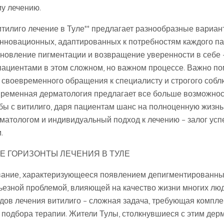
у лечению.
итилиго лечение в Туле** предлагает разнообразные вариант
нновационных, адаптированных к потребностям каждого па
новление пигментации и возвращение уверенности в себе – 
пациентами в этом сложном, но важном процессе. Важно пом
т своевременного обращения к специалисту и строгого собл
ременная дерматология предлагает все больше возможнос
ы с витилиго, даря пациентам шанс на полноценную жизнь
матологом и индивидуальный подход к лечению – залог успе
.
Е ГОРИЗОНТЫ ЛЕЧЕНИЯ В ТУЛЕ
вание, характеризующееся появлением депигментированны
рьезной проблемой, влияющей на качество жизни многих лю
ов лечения витилиго – сложная задача, требующая компле
 подбора терапии. Жители Тулы, столкнувшиеся с этим дер