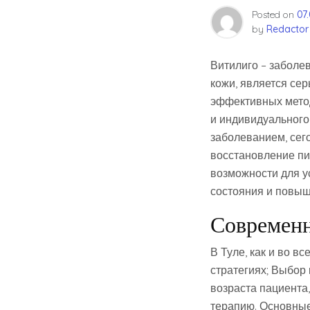
Posted on
07
by
Redactor
Витилиго – заболе
кожи, является се
эффективных метод
и индивидуального
заболеванием, сег
восстановление пи
возможности для у
состояния и повыш
Современн
В Туле, как и во в
стратегиях; Выбор 
возраста пациента
терапию. Основны