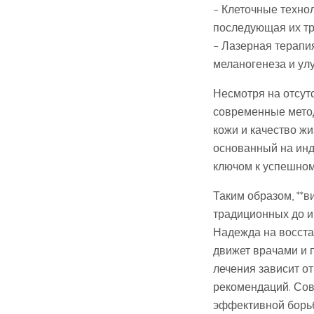
– Клеточные техно
последующая их тр
– Лазерная терапи
меланогенеза и ул
Несмотря на отсут
современные метод
кожи и качество ж
основанный на инд
ключом к успешном
Таким образом, **в
традиционных до и
Надежда на восста
движет врачами и 
лечения зависит о
рекомендаций. Сов
эффективной борьб