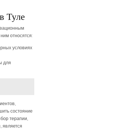
в Туле
овационным
ним относятся:
орных условиях
ы для
иентов,
шить состояние
бор терапии,
, является