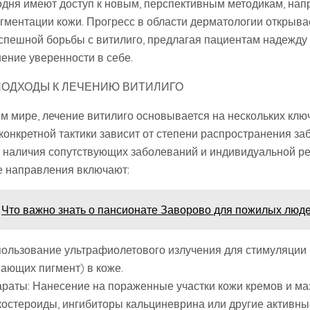
одня имеют доступ к новым, перспективным методикам, на
гментации кожи. Прогресс в области дерматологии открыва
спешной борьбы с витилиго, предлагая пациентам надежду
ение уверенности в себе.
ОДХОДЫ К ЛЕЧЕНИЮ ВИТИЛИГО
сем мире, лечение витилиго основывается на нескольких кл
конкретной тактики зависит от степени распространения за
, наличия сопутствующих заболеваний и индивидуальной р
е направления включают:
Что важно знать о пансионате Заворово для пожилых люд
пользование ультрафиолетового излучения для стимуляции
вающих пигмент) в коже.
араты: Нанесение на пораженные участки кожи кремов и ма
остероиды, ингибиторы кальциневрина или другие активны