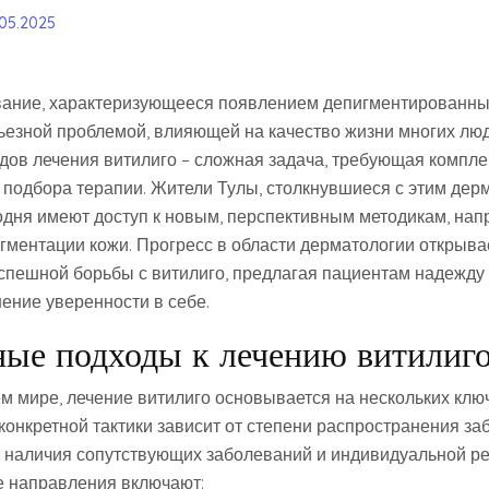
.05.2025
вание, характеризующееся появлением депигментированны
рьезной проблемой, влияющей на качество жизни многих лю
ов лечения витилиго – сложная задача, требующая компле
 подбора терапии. Жители Тулы, столкнувшиеся с этим дер
одня имеют доступ к новым, перспективным методикам, на
гментации кожи. Прогресс в области дерматологии открыва
спешной борьбы с витилиго, предлагая пациентам надежду
ение уверенности в себе.
ые подходы к лечению витилиг
сем мире, лечение витилиго основывается на нескольких кл
конкретной тактики зависит от степени распространения за
, наличия сопутствующих заболеваний и индивидуальной р
е направления включают: