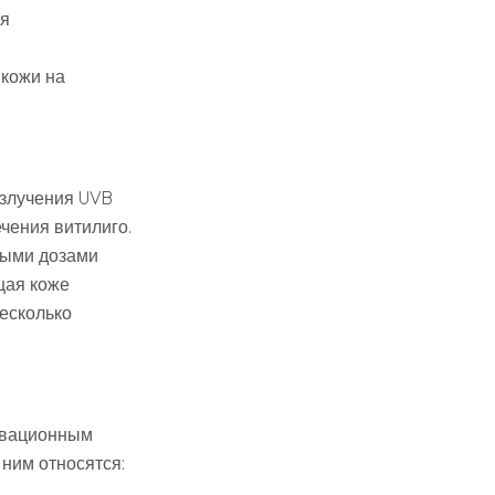
ия
 кожи на
излучения UVB
чения витилиго.
мыми дозами
щая коже
есколько
овационным
ним относятся: