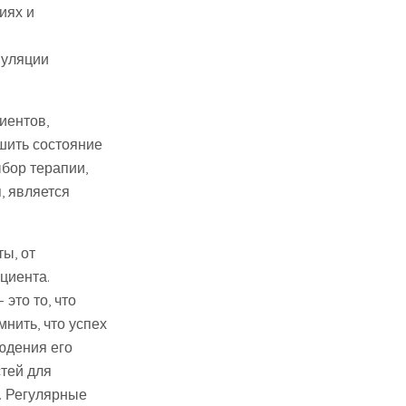
иях и
муляции
иентов,
шить состояние
бор терапии,
, является
ы, от
циента.
это то, что
нить, что успех
юдения его
тей для
. Регулярные