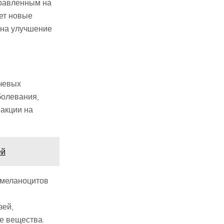
правленным на
ет новые
 на улучшение
ючевых
болевания,
еакции на
ей
 меланоцитов
зей,
е вещества.