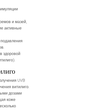
тимуляции
ремов и мазей,
ие активные
 подавления
в.
в здоровой
тилиго).
илиго
излучения UVB
чения витилиго.
мыми дозами
щая коже
есколько