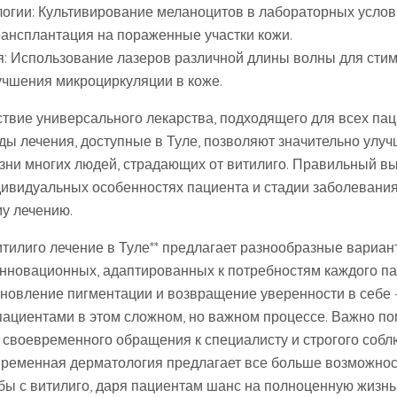
логии: Культивирование меланоцитов в лабораторных услов
ансплантация на пораженные участки кожи.
я: Использование лазеров различной длины волны для сти
учшения микроциркуляции в коже.
ствие универсального лекарства, подходящего для всех пац
ы лечения, доступные в Туле, позволяют значительно улуч
изни многих людей, страдающих от витилиго. Правильный вы
ивидуальных особенностях пациента и стадии заболевания
у лечению.
итилиго лечение в Туле** предлагает разнообразные вариант
нновационных, адаптированных к потребностям каждого па
новление пигментации и возвращение уверенности в себе – 
пациентами в этом сложном, но важном процессе. Важно пом
т своевременного обращения к специалисту и строгого собл
ременная дерматология предлагает все больше возможнос
ы с витилиго, даря пациентам шанс на полноценную жизнь