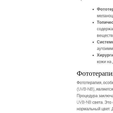
Фототе
меланоц
Топичес
содержа
веществ
Систем
аутоимм
Хирурги
кожи на
Фототерапия
Фототерапия, особ
(UVB-NB), являетс
Процедура заключа
UVB-NB света. Это
нормальный цвет. 