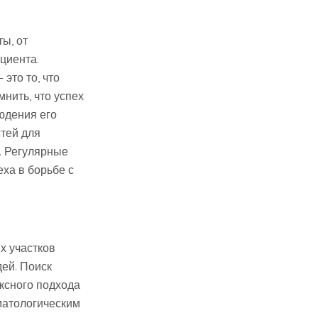
ы, от
циента.
это то, что
нить, что успех
юдения его
тей для
. Регулярные
ха в борьбе с
х участков
дей. Поиск
ксного подхода
матологическим