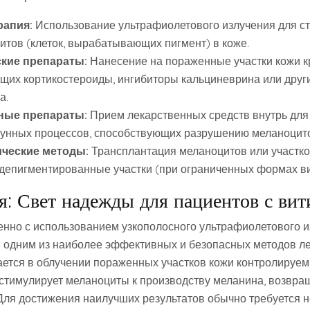
рапия:
Использование ультрафиолетового излучения для с
итов (клеток, вырабатывающих пигмент) в коже.
кие препараты:
Нанесение на пораженные участки кожи к
щих кортикостероиды, ингибиторы кальциневрина или друг
а.
ные препараты:
Прием лекарственных средств внутрь для
унных процессов, способствующих разрушению меланоцито
ческие методы:
Трансплантация меланоцитов или участко
 депигментированные участки (при ограниченных формах ви
: Свет надежды для пациентов с вит
енно с использованием узкополосного ультрафиолетового 
я одним из наиболее эффективных и безопасных методов ле
ется в облучении пораженных участков кожи контролируе
 стимулирует меланоциты к производству меланина, возвра
Для достижения наилучших результатов обычно требуется н