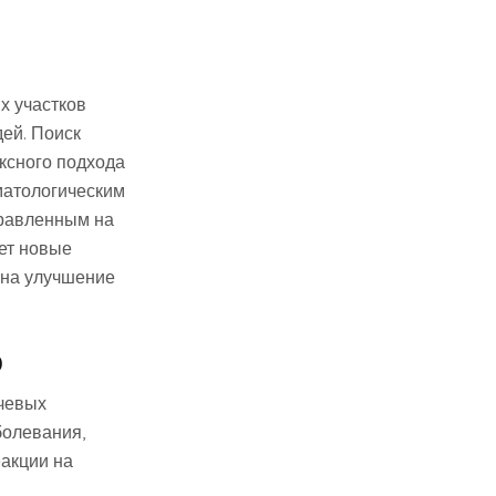
х участков
дей. Поиск
ксного подхода
матологическим
правленным на
ет новые
 на улучшение
о
ючевых
болевания,
еакции на