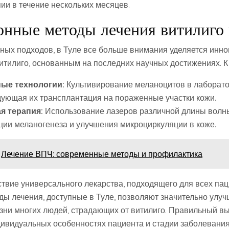
ии в течение нескольких месяцев.
нные методы лечения витилиго 
ых подходов, в Туле все больше внимания уделяется инн
итилиго, основанным на последних научных достижениях. К 
ые технологии:
Культивирование меланоцитов в лаборат
дующая их трансплантация на пораженные участки кожи.
я терапия:
Использование лазеров различной длины волн
ции меланогенеза и улучшения микроциркуляции в коже.
Лечение ВПЧ: современные методы и профилактика
ствие универсального лекарства, подходящего для всех пац
ы лечения, доступные в Туле, позволяют значительно улуч
изни многих людей, страдающих от витилиго. Правильный вы
ивидуальных особенностях пациента и стадии заболевания