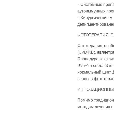
– Системные препа
аутоиммунных про
– Хирургические м
депигментированны
ФОТОТЕРАПИЯ: 
Фототерапия, особ
(UVB-NB), являетс
Процедура заключа
UVB-NB света. Это
нормальный цвет. 
сеансов фототерап
ИННОВАЦИОННЫЕ
Помимо традиционн
методам лечения в