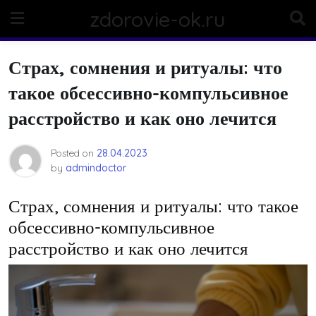
Skip
zdorovie-ok.ru
to
content
Страх, сомнения и ритуалы: что
такое обсессивно-компульсивное
расстройство и как оно лечится
Posted on
28.04.2023
by
admindoctor
Страх, сомнения и ритуалы: что такое
обсессивно-компульсивное
расстройство и как оно лечится