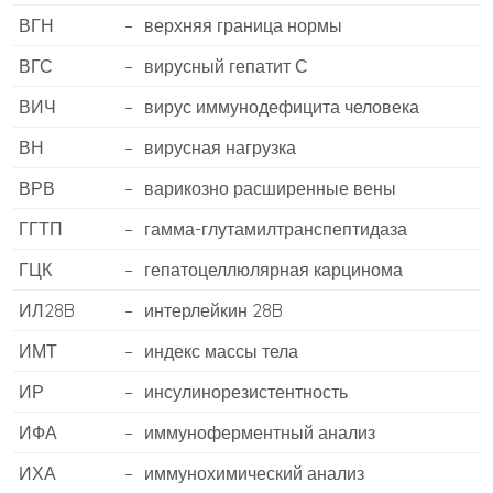
ВГН
–
верхняя граница нормы
ВГС
–
вирусный гепатит С
ВИЧ
–
вирус иммунодефицита человека
ВН
–
вирусная нагрузка
ВРВ
–
варикозно расширенные вены
ГГТП
–
гамма-глутамилтранспептидаза
ГЦК
–
гепатоцеллюлярная карцинома
ИЛ28B
–
интерлейкин 28B
ИМТ
–
индекс массы тела
ИР
–
инсулинорезистентность
ИФА
–
иммуноферментный анализ
ИХА
–
иммунохимический анализ