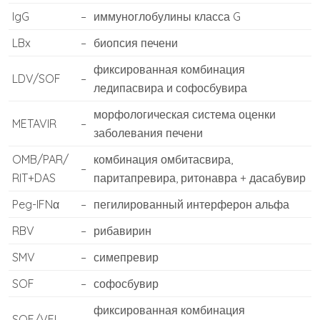
IgG
–
иммуноглобулины класса G
LBx
–
биопсия печени
фиксированная комбинация
LDV/SOF
–
ледипасвира и софосбувира
морфологическая система оценки
METAVIR
–
заболевания печени
OMB/PAR/
комбинация омбитасвира,
–
RIT+DAS
паритапревира, ритонавра + дасабувир
Peg-IFNα
–
пегилированный интерферон альфа
RBV
–
рибавирин
SMV
–
симепревир
SOF
–
софосбувир
фиксированная комбинация
SOF/VEL
–