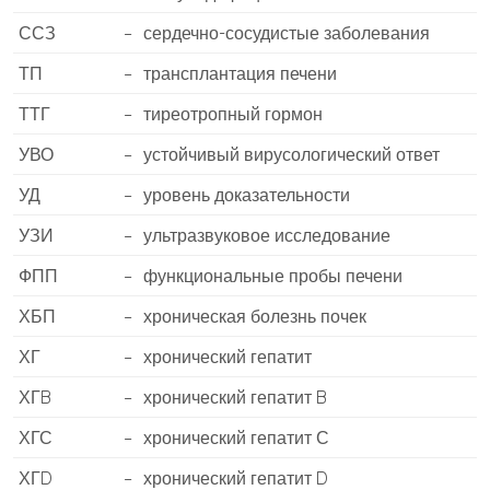
ССЗ
–
сердечно-сосудистые заболевания
ТП
–
трансплантация печени
ТТГ
–
тиреотропный гормон
УВО
–
устойчивый вирусологический ответ
УД
–
уровень доказательности
УЗИ
–
ультразвуковое исследование
ФПП
–
функциональные пробы печени
ХБП
–
хроническая болезнь почек
ХГ
–
хронический гепатит
ХГB
–
хронический гепатит B
ХГС
–
хронический гепатит С
ХГD
–
хронический гепатит D