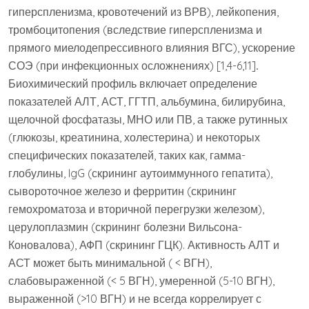
гиперспленизма, кровотечений из ВРВ), лейкопения,
тромбоцитопения (вследствие гиперспленизма и
прямого миелодепрессивного влияния ВГС), ускорение
СОЭ (при инфекционных осложнениях) [1,4-6,11]
.
Биохимический профиль включает определение
показателей АЛТ, АСТ, ГГТП, альбумина, билирубина,
щелочной фосфатазы, МНО или ПВ, а также рутинных
(глюкозы, креатинина, холестерина) и некоторых
специфических показателей, таких как, гамма-
глобулины, IgG (скрининг аутоиммунного гепатита),
сывороточное железо и ферритин (скрининг
гемохроматоза и вторичной перегрузки железом),
церулоплазмин (скрининг болезни Вильсона-
Коновалова), АФП (скрининг ГЦК). Активность АЛТ и
АСТ может быть минимальной ( < ВГН),
слабовыраженной (< 5 ВГН), умеренной (5-10 ВГН),
выраженной (>10 ВГН) и не всегда коррелирует с