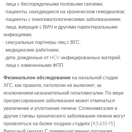
· лица с беспорядочными половыми связями;
· пациенты, находящиеся на хроническом гемодиализе;
· пациенты с онкогематологическими заболеваниями;
· лица, живущие с ВИЧ и другими парентеральными
инфекциями;
· сексуальные партнеры лиц с ВГС;
· медицинские работники;
· дети, рожденные от HCV-инфицированных матерей;
· лица с измененными ФПП.
Физикальное обследование
на начальной стадии
ХГС, как правило, патологии не выявляет, за
исключением незначительной гепатомегалии. По мере
прогрессирования заболевания может отмечаться
увеличение и уплотнение печени. Спленомегалия и
другие стигмы хронического заболевания печени могут
проявляться на более поздних стадиях [4,5,6,10-15].
Вирусный гепатит С преимущественно протекает