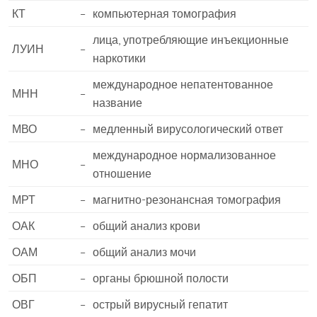
КТ
–
компьютерная томография
лица, употребляющие инъекционные
ЛУИН
–
наркотики
международное непатентованное
МНН
–
название
МВО
–
медленный вирусологический ответ
международное нормализованное
МНО
–
отношение
МРТ
–
магнитно-резонансная томография
ОАК
–
общий анализ крови
ОАМ
–
общий анализ мочи
ОБП
–
органы брюшной полости
ОВГ
–
острый вирусный гепатит