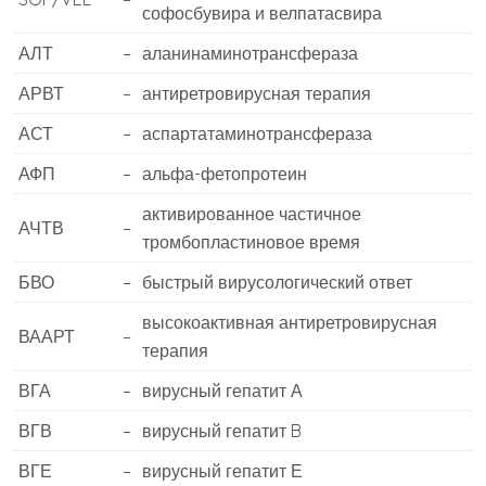
софосбувира и велпатасвира
АЛТ
–
аланинаминотрансфераза
АРВТ
–
антиретровирусная терапия
АСТ
–
аспартатаминотрансфераза
АФП
–
альфа-фетопротеин
активированное частичное
АЧТВ
–
тромбопластиновое время
БВО
–
быстрый вирусологический ответ
высокоактивная антиретровирусная
ВААРТ
–
терапия
ВГА
–
вирусный гепатит А
ВГВ
–
вирусный гепатит B
ВГЕ
–
вирусный гепатит Е