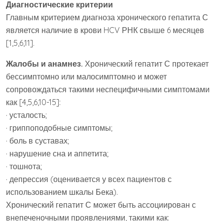
Диагностические критерии
Главным критерием диагноза хронического гепатита С
является наличие в крови HCV РНК свыше 6 месяцев
[1,5,6,11].
Жалобы и анамнез.
Хронический гепатит С протекает
бессимптомно или малосимптомно и может
сопровождаться такими неспецифичными симптомами
как [4,5,6,10-15]:
· усталость;
· гриппоподобные симптомы;
· боль в суставах;
· нарушение сна и аппетита;
· тошнота;
· депрессия (оценивается у всех пациентов с
использованием шкалы Бека).
Хронический гепатит С может быть ассоциирован с
внепеченочными проявлениями, такими как: