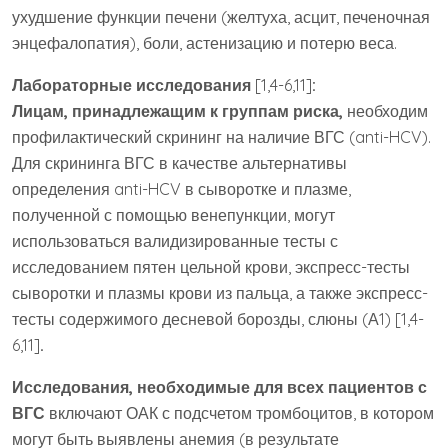
ухудшение функции печени (желтуха, асцит, печеночная
энцефалопатия), боли, астенизацию и потерю веса.
Лабораторные исследования
[1,4-6,11]
:
Лицам, принадлежащим к группам риска,
необходим
профилактический скрининг на наличие ВГС (anti-HCV).
Для скрининга ВГС в качестве альтернативы
определения anti-HCV в сыворотке и плазме,
полученной с помощью венепункции, могут
использоваться валидизированные тесты с
исследованием пятен цельной крови, экспресс-тесты
сыворотки и плазмы крови из пальца, а также экспресс-
тесты содержимого десневой борозды, слюны (А1) [1,4-
6,11]
.
Исследования, необходимые для всех пациентов с
ВГС
включают ОАК с подсчетом тромбоцитов, в котором
могут быть выявлены анемия (в результате