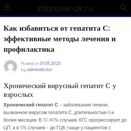
Skip
zdorovie-ok.ru
to
content
Как избавиться от гепатита С:
эффективные методы лечения и
профилактика
Posted on
01.05.2023
by
admindoctor
Хронический вирусный гепатит С у
взрослых
Хронический гепатит С
– заболевание печени,
вызванное вирусом гепатита С, длительностью 6 и
более месяцев. В 10-40% случаев ХГС прогрессирует до
ЦП, а в 5% случаев – до ГЦК (чаще у пациентов с