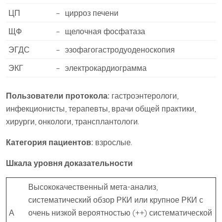
ЦП
–
цирроз печени
ЩФ
–
щелочная фосфатаза
ЭГДС
–
эзофагогастродуоденоскопия
ЭКГ
–
электрокардиограмма
Пользователи протокола:
гастроэнтерологи,
инфекционисты, терапевты, врачи общей практики,
хирурги, онкологи, трансплантологи.
Категория пациентов:
взрослые.
Шкала уровня доказательности
Высококачественный мета-анализ,
систематический обзор РКИ или крупное РКИ с
А
очень низкой вероятностью (++) систематической