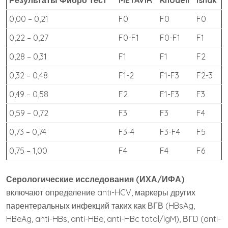
Результаты Фибро Тест
METAVIR
Knodell
Ishak
0,00 – 0,21
F0
F0
F0
0,22 – 0,27
F0-F1
F0-F1
F1
0,28 – 0,31
F1
F1
F2
0,32 – 0,48
F1-2
F1-F3
F2-3
0,49 – 0,58
F2
F1-F3
F3
0,59 – 0,72
F3
F3
F4
0,73 – 0,74
F3-4
F3-F4
F5
0,75 – 1,00
F4
F4
F6
Серологические исследования (ИХА/ИФА)
включают определение anti-HCV, маркеры других
парентеральных инфекций таких как ВГВ (HBsAg,
HBeAg, anti-HBs, anti-HBe, anti-HBc total/IgM), ВГD (anti-