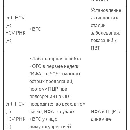
Установление
anti-HCV
активности и
(+)
стадии
• ВГС
HCV РНК
заболевания,
(+)
показаний к
ПВТ
• Лабораторная ошибка
• ОГС в первые недели
(ИФА + в 50% в момент
острых проявлений,
поэтому ПЦР при
подозрении на ОГС
anti-HCV
проводится во всех, в том
(–)
числе, ИФА– случаях
ИФА и ПЦР в
HCV РНК
• ВГС у лиц с
динамике
(+)
иммуносупрессией