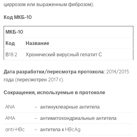
циррозом или выраженным фиброзом).
Код МКБ-10
МКБ-10
Код
Название
В18.2
Хронический вирусный гепатит С
Дата разработки/пересмотра протокола:
2014/2015
года (пересмотрен 2017 г).
Сокращения, используемые в протоколе
ANA
–
антинуклеарные антитела
AMA
–
антимитохондриальные антитела
anti-HBc
–
антитела к HBcAg