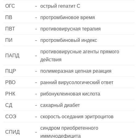
ОГС
–
острый гепатит С
ПВ
–
протромбиновое время
ПВТ
–
противовирусная терапия
ПИ
–
протромбиновый индекс
противовирусные агенты прямого
ПАПД
–
действия
ПЦР
–
полимеразная цепная реакция
РВО
–
ранний вирусологический ответ
РНК
–
рибонуклеиновая кислота
СД
–
сахарный диабет
СОЭ
–
скорость оседания эритроцитов
синдром приобретенного
СПИД
–
иммунодефицита