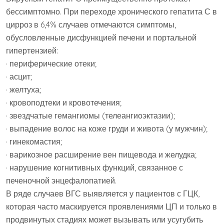
бессимптомно. При переходе хронического гепатита С в
цирроз в 6,4% случаев отмечаются симптомы,
обусловленные дисфункцией печени и портальной
гипертензией:
· периферические отеки;
· асцит;
· желтуха;
· кровоподтеки и кровотечения;
· звездчатые гемангиомы (телеангиоэктазии);
· выпадение волос на коже груди и живота (у мужчин);
· гинекомастия;
· варикозное расширение вен пищевода и желудка;
· нарушение когнитивных функций, связанное с
печеночной энцефалопатией.
В ряде случаев ВГС выявляется у пациентов с ГЦК,
которая часто маскируется проявлениями ЦП и только в
продвинутых стадиях может вызывать или усугубить