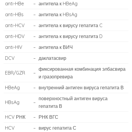
anti-HBe
–
антитела к HBeAg
anti-HBs
–
антитела к HBsAg
anti-HCV
–
антитела к вирусу гепатита C
anti-HDV
–
антитела к вирусу гепатита D
anti-HIV
–
антитела к ВИЧ
DCV
–
даклатасвир
фиксированная комбинация элбасвира
EBR/GZR
–
и гразопревира
HBeAg
–
внутренний антиген вируса гепатита В
поверхностный антиген вируса
HBsAg
–
гепатита В
HCV РНК
–
РНК ВГС
HCV
–
вирус гепатита С