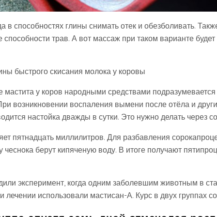
а в способностях глины снимать отек и обезболивать. Такж
 способности трав. А вот массаж при таком варианте будет
ины быстрого скисания молока у коровы
ие мастита у коров народными средствами подразумеваетс
 При возникновении воспаления вымени после отёла и друг
одится настойка дважды в сутки. Это нужно делать через с
яет пятнадцать миллилитров. Для разбавления сорокапроц
у чеснока берут кипяченую воду. В итоге получают пятипро
или эксперимент, когда одним заболевшим животным в ст
ри лечении использовали мастисан-А. Курс в двух группах с