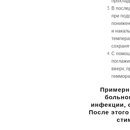
прохлад
В послед
при подо
понижен
и накал
темпера
сохраня
С помощ
поглажи
вверх, п
геммора
Примерно
больно
инфекции, 
После этого
сти