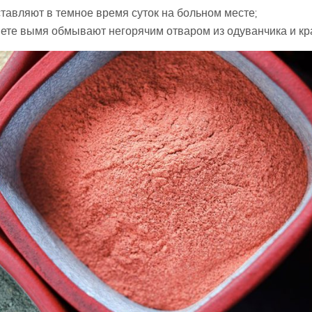
ставляют в темное время суток на больном месте;
вете вымя обмывают негорячим отваром из одуванчика и кр