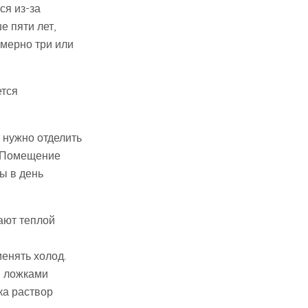
ся из-за
 пяти лет,
имерно три или
ется
 нужно отделить
. Помещение
ы в день
ают теплой
енять холод.
и ложками
ка раствор