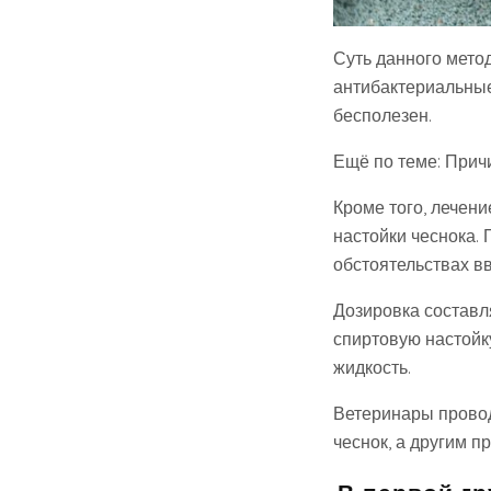
Суть данного метод
антибактериальные
бесполезен.
Ещё по теме: Прич
Кроме того, лечен
настойки чеснока.
обстоятельствах вв
Дозировка составл
спиртовую настойк
жидкость.
Ветеринары провод
чеснок, а другим п