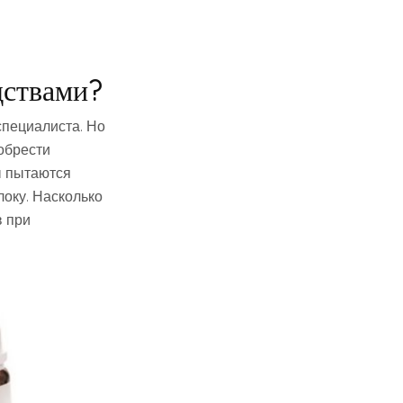
дствами?
специалиста. Но
иобрести
ы пытаются
оку. Насколько
в при