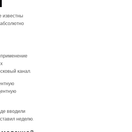
е известны
 абсолютно
я применение
их
осковый канал.
ентную
центную
аде вводили
оставил неделю.