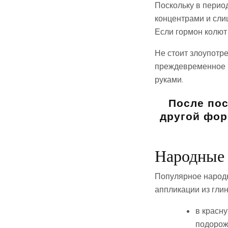
Поскольку в перио
концентрами и сли
Если гормон колют
Не стоит злоупотр
преждевременное п
руками.
После пос
другой фор
Народные 
Популярное народн
аппликации из глин
в красну
подорож