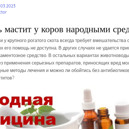
.03.2023
tor
ь мастит у коров народными сре
 у крупного рогатого скота всегда требует вмешательства 
х его помощь не доступна. В других случаях не удается пр
аментозное средство. В остальных вариантах животновод
ез применения серьезных препаратов, приносящих вред мол
ые методы лечения и можно ли обойтись без антибиотико
титов?