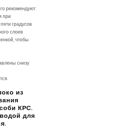
 его рекомендуют
и при
пяти градусов
ного слоев
енкой, чтобы
авлены снизу
тся.
локо из
вания
соби КРС.
 водой для
я.