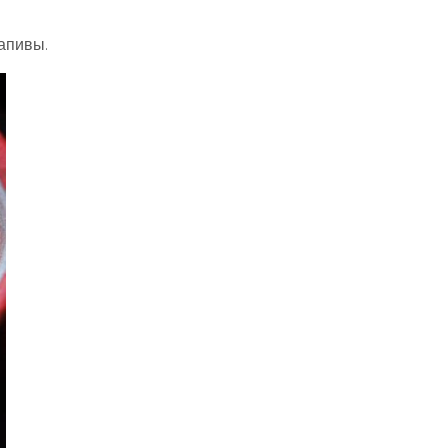
апивы.