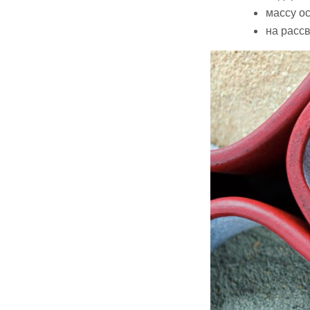
массу о
на расс