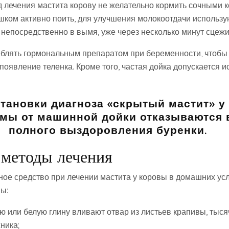
д лечения мастита корову не желательно кормить сочными 
шком активно поить, для улучшения молокоотдачи использу
 непосредственно в вымя, уже через несколько минут сцеж
еблять гормональным препаратом при беременности, чтобы
оявление теленка. Кроме того, частая дойка допускается 
тановки диагноза «скрытый мастит» у
мы от машинной дойки отказываются 
полного выздоровления буренки.
методы лечения
ое средство при лечении мастита у коровы в домашних ус
ы:
ю или белую глину вливают отвар из листьев крапивы, тыся
ника;