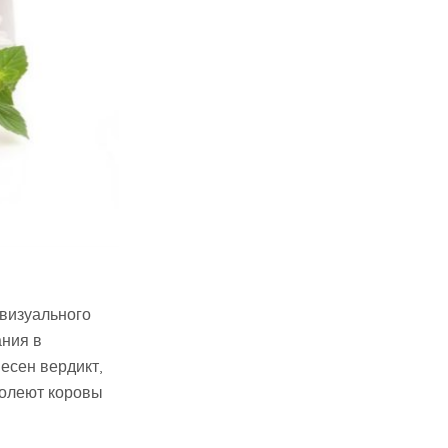
 визуального
ания в
есен вердикт,
болеют коровы