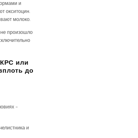
кормами и
ют окситоцин.
ивают молоко.
 не произошло
исключительно
 КРС или
вплоть до
ловиях –
челистника и