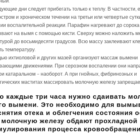
ный.
ующие дни следует прибегать только к теплу. В частности,
стром и хроническом течении на третьи или четвертые сутк
ии воспалительной реакции. Парафин нагревают до сорока 
ывают на вымя с помощью кисти. Сверху можно наложить м
турой до восьмидесяти градусов. Всю массу заклеивают кле
ть температуру.
ью ихтиоловой и других мазей организуют массаж вымени
вающими движениями. При серозном воспалении они напр
ри катаральном – наоборот. А при гнойных, фибринозных и
гических маститах массировать молочную железу запрещае
 каждые три часа нужно сдаивать мо
го вымени. Это необходимо для вымы
снятия отека и облегчения состояния о
 молочную железу обдают прохладной
мулирования процесса кровообращени