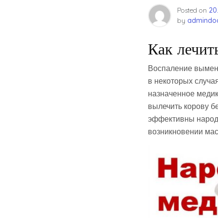
Posted on
20
by
admindoc
Как лечит
Воспаление вымени
в некоторых случая
назначенное медик
вылечить корову б
эффективны народн
возникновении мас