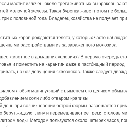
 если мастит излечен, около трети животных выбраковывают
тей молочной железы. Такая буренка живет потом не больше
 три с половиной года. Владелец хозяйства не получает пр
аститных коров рождаются телята, у которых часто наблюда
шечными расстройствами из-за зараженного молозива.
вшее животное в домашних условиях? В первую очередь его
оловья и поместить на карантин даже в пастбищный период
ривать, но без допущения сквозняков. Также следует дважд
ачалом любых манипуляций с выменем его целиком обмыв
 добавлением соли либо отваром крапивы.
й день при возникновении острой формы разрешается прим
го берут жидкую глину и перемешивают ее тремя столовым
 литром воды. Методом пользуются около четырех часов, по