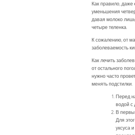
Как правило, даже
уменьшения четвер
давая молоко лишь
четыре теленка.
К сожалению, от м
заболеваемость ки
Как лечить заболе
от остального пог
нужно часто провет
менять подстилки.
Перед н
водой с
В первы
Для это
уксуса и