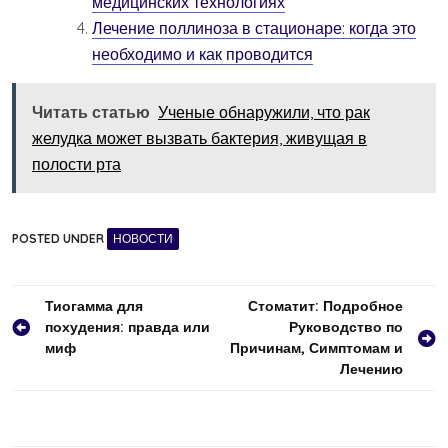
медицинских технологиях
Лечение поллиноза в стационаре: когда это
необходимо и как проводится
Читать статью
Ученые обнаружили, что рак
желудка может вызвать бактерия, живущая в
полости рта
POSTED UNDER
НОВОСТИ
Навигация
Тиогамма для
Стоматит: Подробное
похудения: правда или
Руководство по
по
миф
Причинам, Симптомам и
записям
Лечению