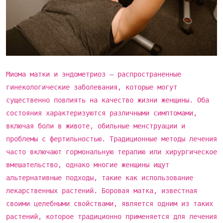
Миома матки и эндометриоз – распространенные
гинекологические заболевания, которые могут
существенно повлиять на качество жизни женщины. Оба
состояния характеризуются различными симптомами,
включая боли в животе, обильные менструации и
проблемы с фертильностью. Традиционные методы лечения
часто включают гормональную терапию или хирургическое
вмешательство, однако многие женщины ищут
альтернативные подходы, такие как использование
лекарственных растений. Боровая матка, известная
своими целебными свойствами, является одним из таких
растений, которое традиционно применяется для лечения