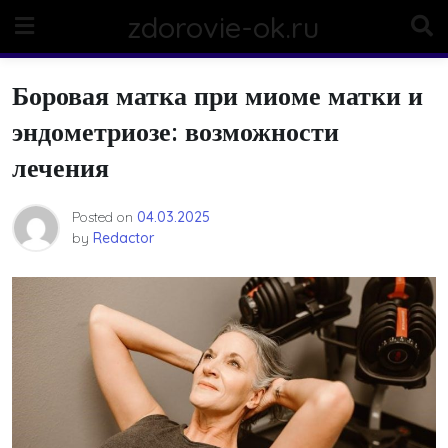
Skip
zdorovie-ok.ru
to
content
Боровая матка при миоме матки и
эндометриозе: возможности
лечения
Posted on
04.03.2025
by
Redactor