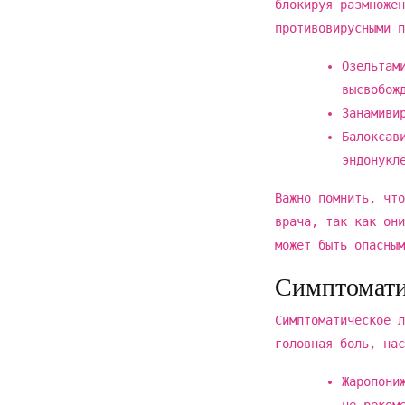
блокируя размножен
противовирусными п
Озельтам
высвобож
Занамиви
Балоксав
эндонукл
Важно помнить, что
врача, так как они
может быть опасным
Симптомати
Симптоматическое л
головная боль, нас
Жаропони