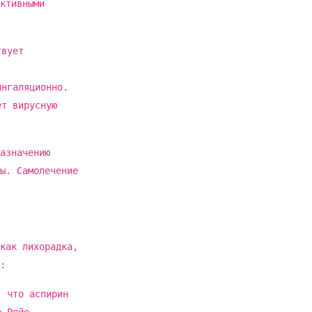
ктивными
твует
ингаляционно.
ет вирусную
азначению
ы. Самолечение
как лихорадка,
:
, что аспирин