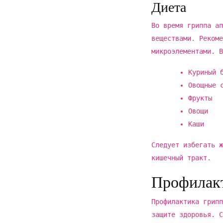
Диета
Во время гриппа ап
веществами. Рекоме
микроэлементами. В
Куриный 
Овощные 
Фрукты
Овощи
Каши
Следует избегать ж
кишечный тракт.
Профилакт
Профилактика грипп
защите здоровья. С