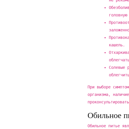
не реком
Обезболи
головную
Противоо
заложенн
Противок
кашель.
Отхаркив
облегчат
Солевые 
облегчит
При выборе симптом
организма, наличие
проконсультировать
Обильное п
Обильное питье явл