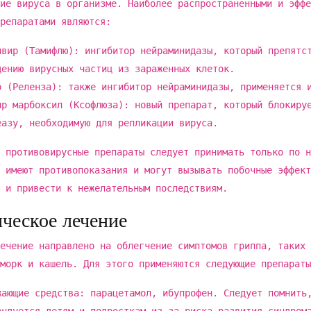
ие вируса в организме. Наиболее распространенными и эффе
репаратами являются:
ивир (Тамифлю): ингибитор нейраминидазы, который препятс
дению вирусных частиц из зараженных клеток.
р (Реленза): также ингибитор нейраминидазы, применяется 
ир марбоксил (Ксофлюза): новый препарат, который блокиру
еазу, необходимую для репликации вируса.
 противовирусные препараты следует принимать только по н
 имеют противопоказания и могут вызывать побочные эффект
 и привести к нежелательным последствиям.
ческое лечение
ечение направлено на облегчение симптомов гриппа, таких 
морк и кашель. Для этого применяются следующие препараты
жающие средства: парацетамол, ибупрофен. Следует помнить