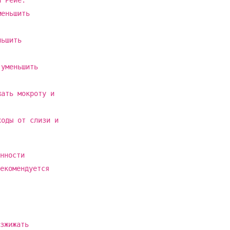
а Рейе.
меньшить
ньшить
 уменьшить
жать мокроту и
ходы от слизи и
нности
екомендуется
зжижать