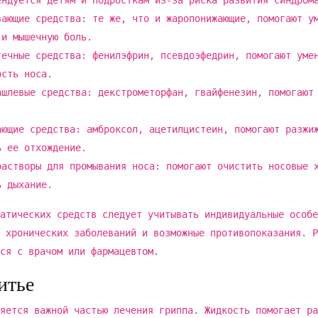
ендуется детям и подросткам из-за риска развития синдром
вающие средства: те же, что и жаропонижающие, помогают у
 и мышечную боль.
течные средства: фенилэфрин, псевдоэфедрин, помогают уме
ость носа.
ашлевые средства: декстрометорфан, гвайфенезин, помогают
ающие средства: амброксол, ацетилцистеин, помогают разжи
ь ее отхождение.
растворы для промывания носа: помогают очистить носовые 
ь дыхание.
атических средств следует учитывать индивидуальные особе
 хронических заболеваний и возможные противопоказания. Р
ся с врачом или фармацевтом.
итье
яется важной частью лечения гриппа. Жидкость помогает ра