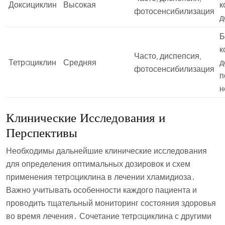
Доксициклин
Высокая
к
фотосенсибилизация
д
Б
к
Часто, диспепсия,
Тетрaциклин
Средняя
д
фотосенсибилизация
п
н
Клинические Исследования и
Перспективы
Необходимы дальнейшие клинические исследования
для определения оптимальных дозировок и схем
применения тетрaциклина в лечении хламидиоза․
Важно учитывать особенности каждого пациента и
проводить тщательный мониторинг состояния здоровья
во время лечения․ Сочетание тетрaциклина с другими