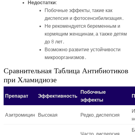
Недостатки:
Побочные эффекты, такие как
диспепсия и фотосенсибилизация․
Не рекомендуется беременным и
кормящим женщинам, а также детям
до 8 лет․
Возможно развитие устойчивости
микроорганизмов․
Сравнительная Таблица Антибиотиков
при Хламидиозе
Побочные
Препарат
Эффективность
П
эффекты
И
Азитромицин
Высокая
Редко, диспепсия
н
Б
Часто, диспепсия,