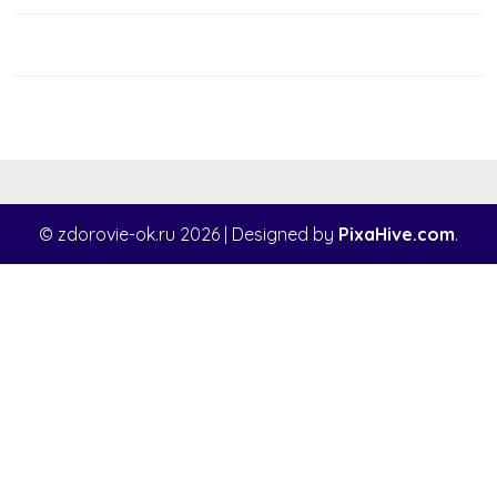
записям
© zdorovie-ok.ru 2026
|
Designed by
PixaHive.com
.