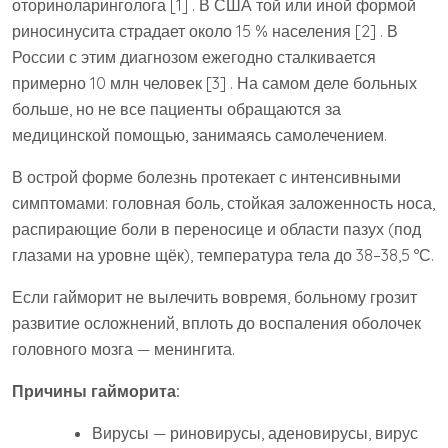
оториноларинголога [1] . В США той или иной формой
риносинусита страдает около 15 % населения [2] . В
России с этим диагнозом ежегодно сталкивается
примерно 10 млн человек [3] . На самом деле больных
больше, но не все пациенты обращаются за
медицинской помощью, занимаясь самолечением.
В острой форме болезнь протекает с интенсивными
симптомами: головная боль, стойкая заложенность носа,
распирающие боли в переносице и области пазух (под
глазами на уровне щёк), температура тела до 38–38,5 °С.
Если гайморит не вылечить вовремя, больному грозит
развитие осложнений, вплоть до воспаления оболочек
головного мозга — менингита.
Причины гайморита:
Вирусы — риновирусы, аденовирусы, вирус