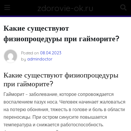
Skip
zdorovie-ok.ru
to
content
Какие существуют
физиопроцедуры при гайморите?
Posted on
08.04.2023
by
admindoctor
Какие существуют физиопроцедуры
при гайморите?
Гайморит – заболевание, которое сопровождается
воспалением пазух носа. Человек начинает жаловаться
на потерю обоняния, тяжесть в голове и боль в области
переносицы. При остром синусите повышается
температура и снижается работоспособность.