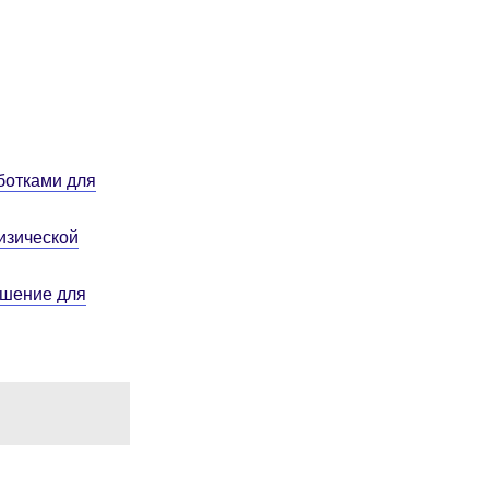
ботками для
изической
ешение для