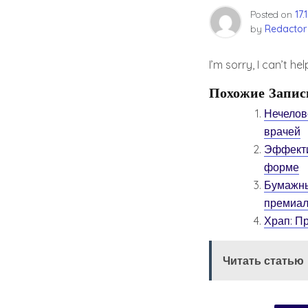
Posted on
17.
by
Redactor
I’m sorry, I can’t h
Похожие Запис
Нечелов
врачей
Эффекти
форме
Бумажны
премиал
Храп: П
Читать статью