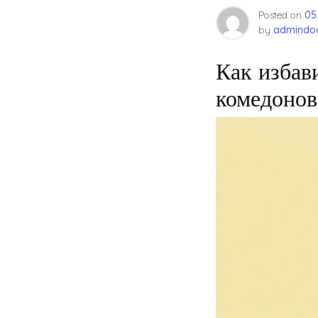
Posted on
05
by
admindoc
Как избав
комедонов