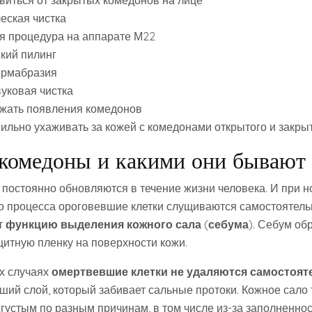
авиться от закрытых комедонов на лице
еская чистка
я процедура на аппарате М22
кий пилинг
рмабразия
вуковая чистка
ежать появления комедонов
вильно ухаживать за кожей с комедонами открытого и закры
 комедоны и какими они бывают
 постоянно обновляются в течение жизни человека. И при 
о процесса ороговевшие клетки слущиваются самостоятель
т
функцию выделения кожного сала
(
себума
). Себум об
итную пленку на поверхности кожи.
х случаях
омертвевшие клетки не удаляются самостоят
ший слой, который забивает сальные протоки. Кожное сало
густым по разным причинам, в том числе из-за заполненнос