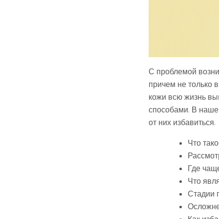
С проблемой возн
причем не только 
кожи всю жизнь в
способами. В наше
от них избавиться.
Что так
Рассмот
Где чащ
Что явл
Стадии 
Осложне