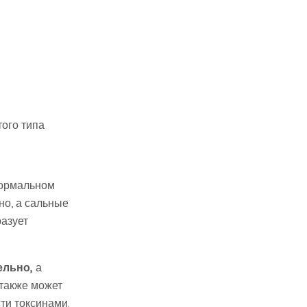
того типа
нормальном
но, а сальные
разует
ельно,
а
 также может
ти токсинами.