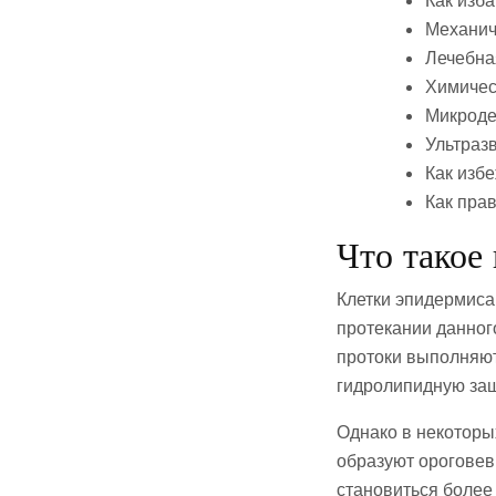
Как изб
Механич
Лечебна
Химичес
Микроде
Ультраз
Как изб
Как пра
Что такое
Клетки эпидермиса
протекании данног
протоки выполняю
гидролипидную защ
Однако в некоторы
образуют ороговев
становиться более 