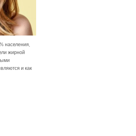
5% населения,
ели жирной
ными
являются и как