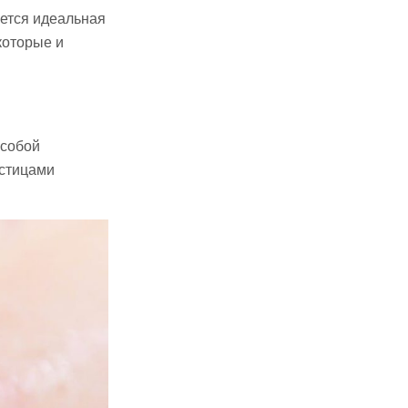
ается идеальная
которые и
 собой
астицами